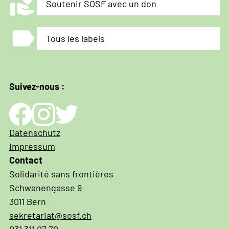
volunteer_activism
Soutenir SOSF avec un don
label
Tous les labels
Suivez-nous :
Impressum
Datenschutz
und
Impressum
Datenschutz
Contact
Solidarité sans frontières
Schwanengasse 9
3011 Bern
sekretariat@sosf.ch