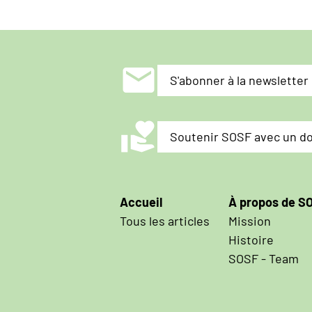
mail
S'abonner à la newsletter
volunteer_activism
Soutenir SOSF avec un d
Hauptnavigation
Accueil
À propos de S
Tous les articles
Mission
Histoire
SOSF - Team