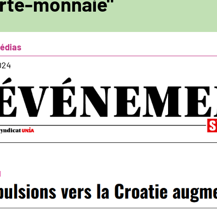
orte-monnaie"
médias
024