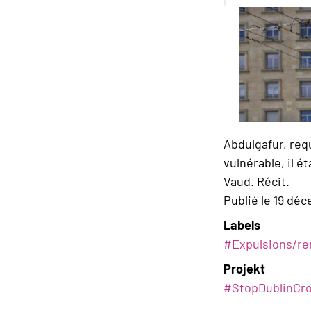
Abdulgafur, req
vulnérable, il 
Vaud. Récit.
Publié le 19 dé
Labels
#
Expulsions/re
Projekt
#StopDublinCro