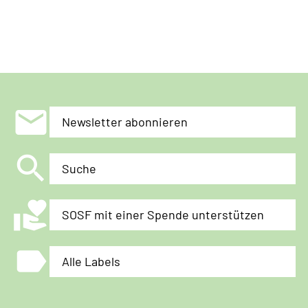
mail
Newsletter abonnieren
search
Suche
volunteer_activism
SOSF mit einer Spende unterstützen
label
Alle Labels