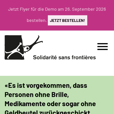
Direkt
Jetzt Flyer für die Demo am 26. September 2026
zum
Inhalt
bestellen.
JETZT BESTELLEN!
menu
«Es ist vorgekommen, dass
Personen ohne Brille,
Medikamente oder sogar ohne
Geldbeutel zurückgeschickt