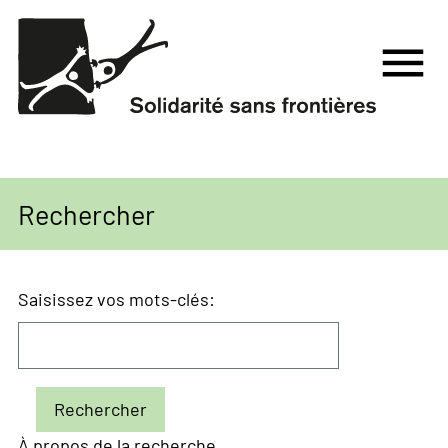
Aller
au
menu
contenu
principal
Rechercher
Saisissez vos mots-clés
À propos de la recherche