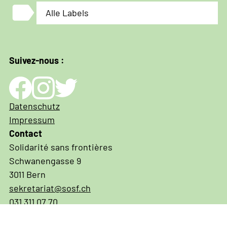
label
Alle Labels
Suivez-nous :
Impressum
Datenschutz
und
Impressum
Datenschutz
Contact
Solidarité sans frontières
Schwanengasse 9
3011 Bern
sekretariat@sosf.ch
031 311 07 70
IBAN CH03 0900 0000 3001 3574 6