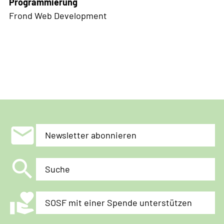
Programmierung
Frond Web Development
mail
Newsletter abonnieren
search
Suche
volunteer_activism
SOSF mit einer Spende unterstützen