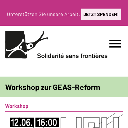
Direkt
zum
Unterstützen Sie unsere Arbeit.
JETZT SPENDEN!
Inhalt
menu
Workshop zur GEAS-Reform
Workshop