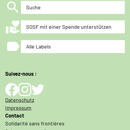
search
Suche
volunteer_activism
SOSF mit einer Spende unterstützen
label
Alle Labels
Suivez-nous :
Impressum
Datenschutz
und
Impressum
Datenschutz
Contact
Solidarité sans frontières