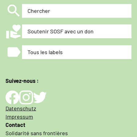
search
Chercher
volunteer_activism
Soutenir SOSF avec un don
label
Tous les labels
Suivez-nous :
Impressum
Datenschutz
und
Impressum
Datenschutz
Contact
Solidarité sans frontières