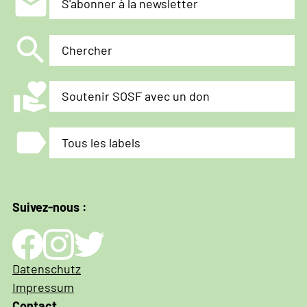
mail
S'abonner à la newsletter
search
Chercher
volunteer_activism
Soutenir SOSF avec un don
label
Tous les labels
Suivez-nous :
Impressum
Datenschutz
und
Impressum
Datenschutz
Contact