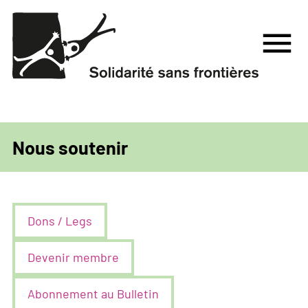
Aller
au
menu
contenu
principal
Nous soutenir
Dons / Legs
Devenir membre
Abonnement au Bulletin