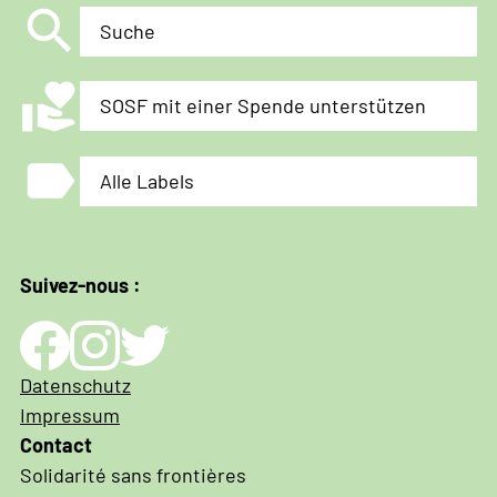
search
Suche
volunteer_activism
SOSF mit einer Spende unterstützen
label
Alle Labels
Suivez-nous :
Impressum
Datenschutz
und
Impressum
Datenschutz
Contact
Solidarité sans frontières