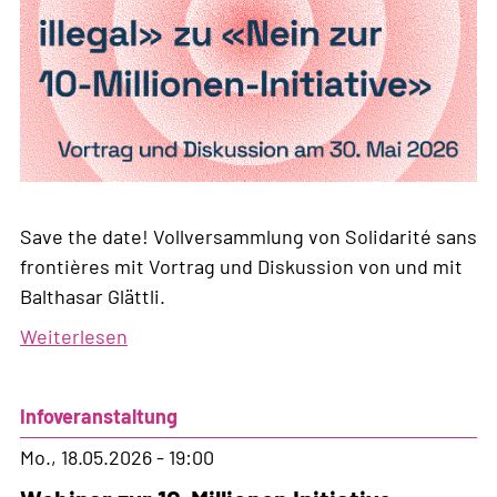
Save the date! Vollversammlung von Solidarité sans
frontières mit Vortrag und Diskussion von und mit
Balthasar Glättli.
Weiterlesen
über
Sosf-
Vollversammlung
Infoveranstaltung
mit
Vortrag
Mo., 18.05.2026 - 19:00
und