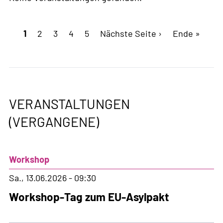
Seitennummerierung
Aktuelle
1
Page
2
Page
3
Page
4
Page
5
Nächste
Nächste Seite ›
Letzte
Ende »
Seite
Seite
Seite
VERANSTALTUNGEN
(VERGANGENE)
Workshop
Sa., 13.06.2026 - 09:30
Workshop-Tag zum EU-Asylpakt