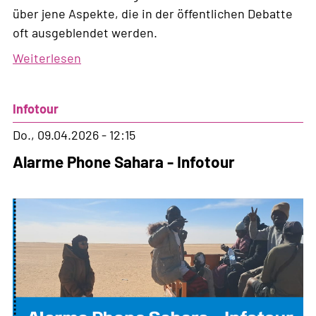
über jene Aspekte, die in der öffentlichen Debatte
oft ausgeblendet werden.
Weiterlesen
über
Webinar
zur
Infotour
10-
Millionen
Do., 09.04.2026 - 12:15
Initiative
Alarme Phone Sahara - Infotour