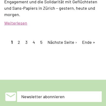
Engagement und die Solidarität mit Geflüchteten
und Sans-Papiers in Zürich – gestern, heute und
morgen.
Weiterlesen
über
La
fête
Seitennummerierung
Aktuelle
1
Page
2
Page
3
de
Page
4
Page
5
Nächste
Nächste Seite ›
Letzte
Ende »
Seite
la
Seite
Seite
solidarité!
mail
Newsletter abonnieren