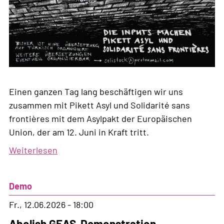
Einen ganzen Tag lang beschäftigen wir uns
zusammen mit Pikett Asyl und Solidarité sans
frontières mit dem Asylpakt der Europäischen
Union, der am 12. Juni in Kraft tritt.
Weiterlesen
über
Workshop-
Tag
Demo
zum
EU-
Fr., 12.06.2026 - 18:00
Asylpakt
Abolish GEAS-Demonstration