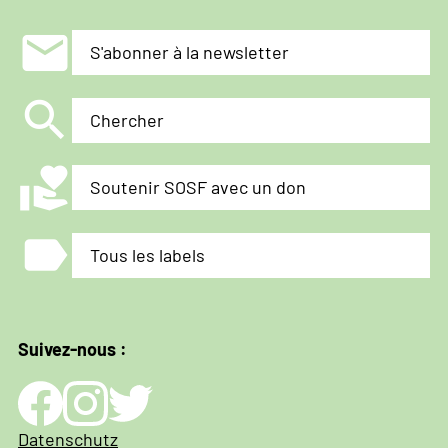
mail
S'abonner à la newsletter
search
Chercher
volunteer_activism
Soutenir SOSF avec un don
label
Tous les labels
Suivez-nous :
Impressum
Datenschutz