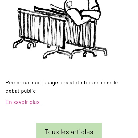
Remarque sur l’usage des statistiques dans le
débat public
En savoir plus
sur
La
Suisse
devient-
Tous les articles
elle