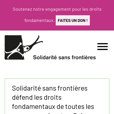
Aller
Soutenez notre engagement pour les droits
au
contenu
fondamentaux.
FAITES UN DON !
principal
menu
Solidarité sans frontières
défend les droits
fondamentaux de toutes les