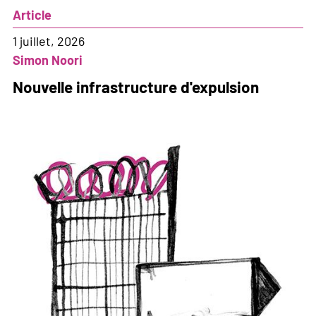
démocratie
Article
va
trop
1 juillet, 2026
loin
Simon Noori
pour
Nouvelle infrastructure d'expulsion
la
Commission
des
Institutions
politiques