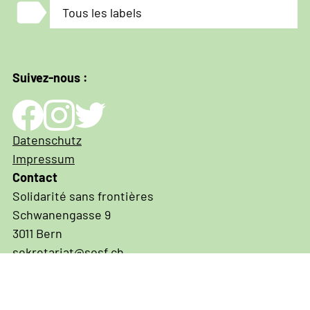
label
Tous les labels
Suivez-nous :
Impressum
Datenschutz
und
Impressum
Datenschutz
Contact
Solidarité sans frontières
Schwanengasse 9
3011 Bern
sekretariat@sosf.ch
031 311 07 70
IBAN CH03 0900 0000 3001 3574 6