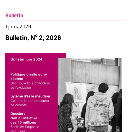
Entre
nous
Bulletin
pas
de
1 juin, 2026
frontières
Bulletin, N° 2, 2026