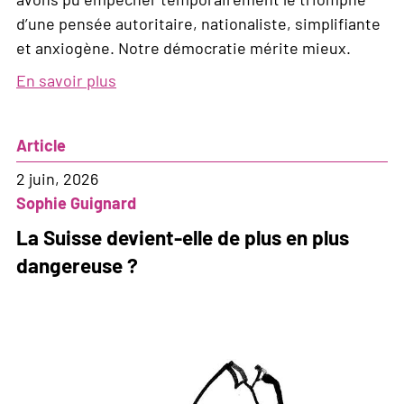
d’une pensée autoritaire, nationaliste, simplifiante
et anxiogène. Notre démocratie mérite mieux.
En savoir plus
sur
On
l’a
Article
échappée
belle.
2 juin, 2026
Mais
Sophie Guignard
tout
La Suisse devient-elle de plus en plus
juste.
dangereuse ?
La
lutte
continue.