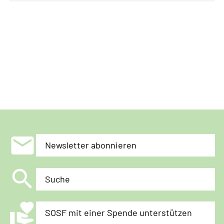
mail
Newsletter abonnieren
search
Suche
volunteer_activism
SOSF mit einer Spende unterstützen