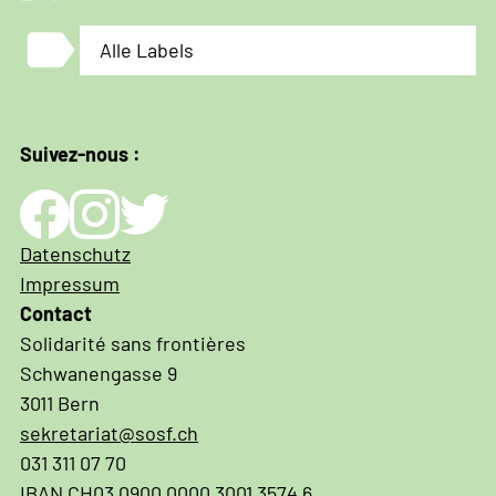
label
Alle Labels
Suivez-nous :
Impressum
Datenschutz
und
Impressum
Datenschutz
Contact
Solidarité sans frontières
Schwanengasse 9
3011 Bern
sekretariat@sosf.ch
031 311 07 70
IBAN CH03 0900 0000 3001 3574 6