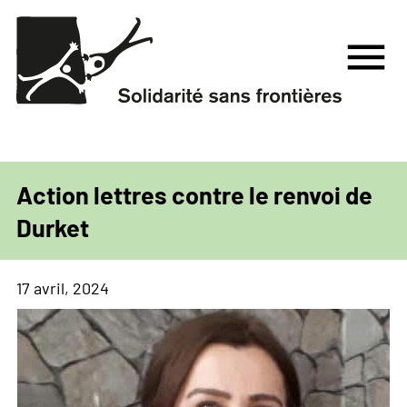
Aller
au
menu
contenu
principal
Action lettres contre le renvoi de
Durket
17 avril, 2024