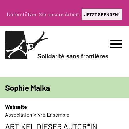
Direkt
zum
Unterstützen Sie unsere Arbeit.
JETZT SPENDEN!
Inhalt
menu
Sophie Malka
Webseite
Association Vivre Ensemble
ARTIKEL DIESER AUTOR*IN