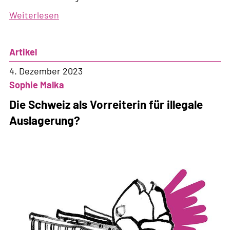
Weiterlesen
über
Ein
«Transit»-
Artikel
Abkommen,
um
4. Dezember 2023
abgelehnte
Sophie Malka
Eritreer:innen
Die Schweiz als Vorreiterin für illegale
auszuschaffen
Auslagerung?
(BIS)