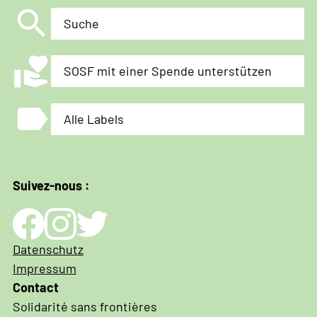
search
Suche
volunteer_activism
SOSF mit einer Spende unterstützen
label
Alle Labels
Suivez-nous :
Impressum
Datenschutz
und
Impressum
Datenschutz
Contact
Solidarité sans frontières