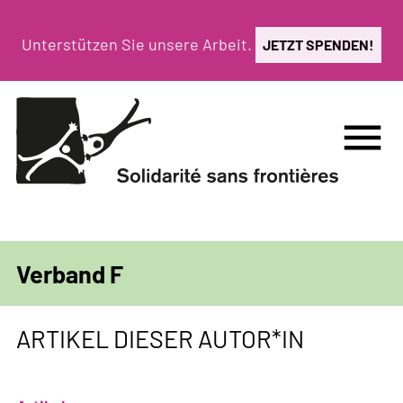
Direkt
zum
Unterstützen Sie unsere Arbeit.
JETZT SPENDEN!
Inhalt
menu
Verband F
ARTIKEL DIESER AUTOR*IN