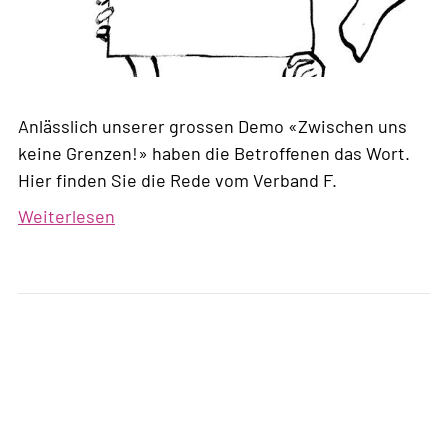
Anlässlich unserer grossen Demo «Zwischen uns
keine Grenzen!» haben die Betroffenen das Wort.
Hier finden Sie die Rede vom Verband F.
Weiterlesen
über
«Unser
grösster
Wunsch
ist
es,
ein
Leben
in