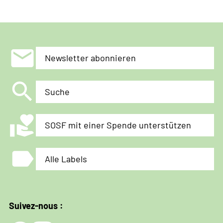
Würde
zu
führen.
Doch
mail
Newsletter abonnieren
stattdessen
erleben
search
wir
Suche
täglich
Grenzen,
volunteer_activism
SOSF mit einer Spende unterstützen
die
uns
label
klein
Alle Labels
halten.»
Suivez-nous :