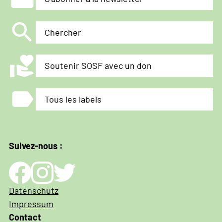
search
Chercher
volunteer_activism
Soutenir SOSF avec un don
label
Tous les labels
Suivez-nous :
Impressum
Datenschutz
und
Impressum
Datenschutz
Contact