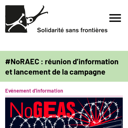
Aller
au
menu
contenu
principal
#NoRAEC : réunion d’information
et lancement de la campagne
Evénement d'information