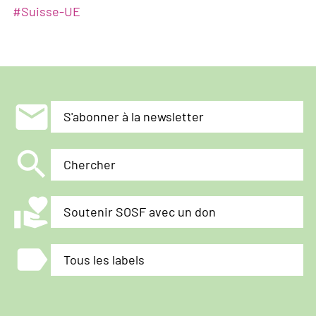
#
Suisse-UE
mail
S'abonner à la newsletter
search
Chercher
volunteer_activism
Soutenir SOSF avec un don
label
Tous les labels