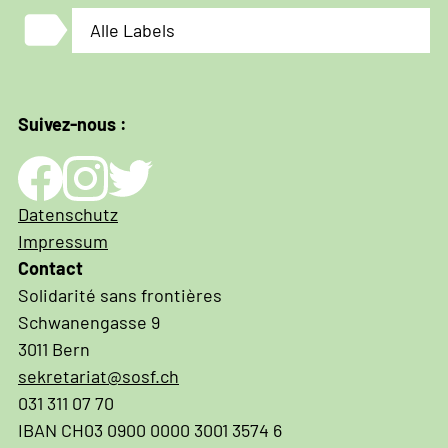
label
Alle Labels
Suivez-nous :
Impressum
Datenschutz
und
Impressum
Datenschutz
Contact
Solidarité sans frontières
Schwanengasse 9
3011 Bern
sekretariat@sosf.ch
031 311 07 70
IBAN CH03 0900 0000 3001 3574 6