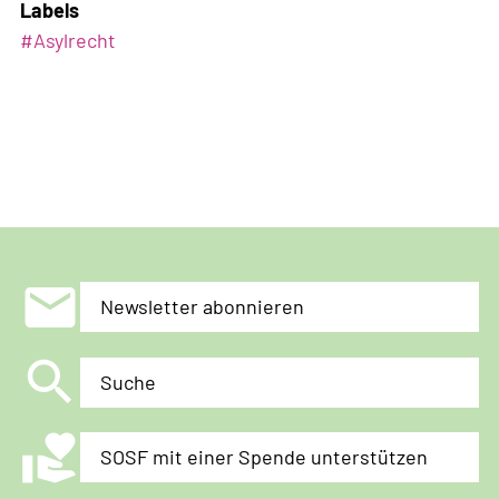
Labels
#
Asylrecht
mail
Newsletter abonnieren
search
Suche
volunteer_activism
SOSF mit einer Spende unterstützen