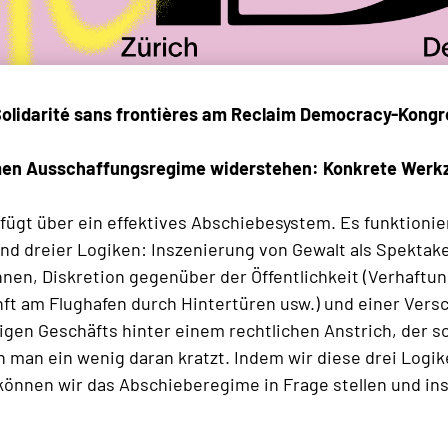
olidarité sans frontières am Reclaim Democracy-Kongre
n Ausschaffungsregime widerstehen: Konkrete Werkze
fügt über ein effektives Abschiebesystem. Es funktionie
d dreier Logiken: Inszenierung von Gewalt als Spektake
nen, Diskretion gegenüber der Öffentlichkeit (Verhaftu
t am Flughafen durch Hintertüren usw.) und einer Vers
gen Geschäfts hinter einem rechtlichen Anstrich, der sc
n man ein wenig daran kratzt. Indem wir diese drei Logi
können wir das Abschieberegime in Frage stellen und i