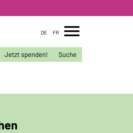
menu
DE
FR
Jetzt spenden!
Suche
hen