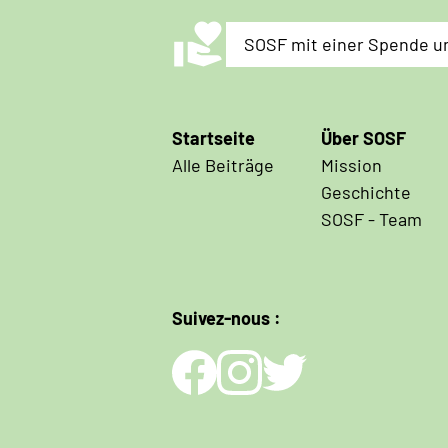
volunteer_activism
SOSF mit einer Spende u
Hauptnavigation
Startseite
Über SOSF
Alle Beiträge
Mission
Geschichte
SOSF - Team
Suivez-nous :