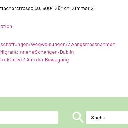
ffacherstrasse 60, 8004 Zürich, Zimmer 21
atien
sschaffungen/Wegweisungen/Zwangsmassnahmen
Migrant:innen
#
Schengen/Dublin
Strukturen / Aus der Bewegung
search
Suche