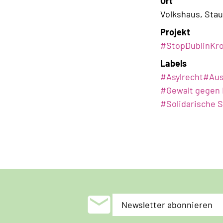
Ort
Volkshaus, Stau
Projekt
#StopDublinKro
Labels
#
Asylrecht
#
Au
#
Gewalt gegen 
#
Solidarische 
mail
Newsletter abonnieren