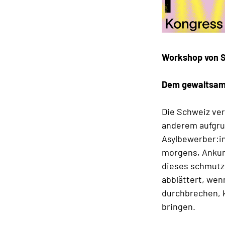
Workshop von S
Dem gewaltsame
Die Schweiz ver
anderem aufgrun
Asylbewerber:in
morgens, Ankunf
dieses schmutzi
abblättert, wen
durchbrechen, 
bringen.