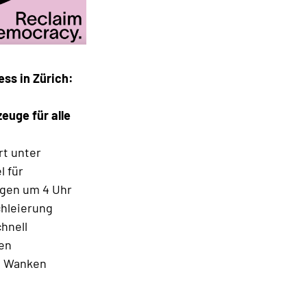
ss in Zürich:
uge für alle
rt unter
l für
ngen um 4 Uhr
chleierung
hnell
ken
ns Wanken