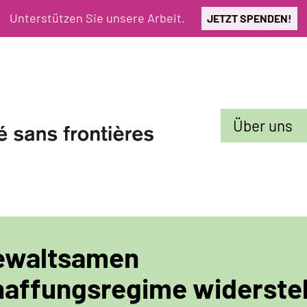
Unterstützen Sie unsere Arbeit.
JETZT SPENDEN!
Sekundarmenü
Über uns
ewaltsamen
affungsregime widerste