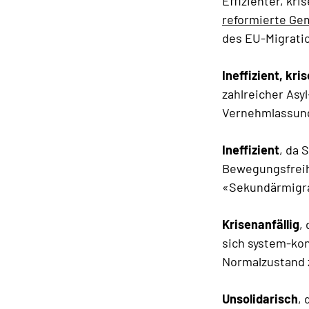
Effizienter, kri
reformierte Ge
des EU-Migratio
Ineffizient, kri
zahlreicher Asy
Vernehmlassung
Ineffizient
, da 
Bewegungsfreih
«Sekundärmigra
Krisenanfällig
,
sich system-ko
Normalzustand 
Unsolidarisch
,