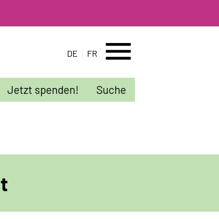
menu
DE
FR
Jetzt spenden!
Suche
t