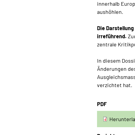
innerhalb Europ
aushöhlen.
Die Darstellun
irreführend.
Zud
zentrale Kritik
In diesem Dossi
Änderungen des 
Ausgleichsmass
verzichtet hat.
PDF
Herunterl