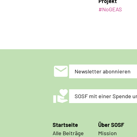
Projekt
#NoGEAS
mail
Newsletter abonnieren
volunteer_activism
SOSF mit einer Spende u
Hauptnavigation
Startseite
Über SOSF
Alle Beiträge
Mission