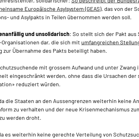
senresistenter, solidarischer:
So beschreibt der Bundesr
meinsame Europäische Asylsystem (GEAS)
, das von der 
ns- und Asylpakts in Teilen übernommen werden soll.
senanfällig und unsolidarisch
: So stellt sich der Pakt aus
l-Organisationen dar, die sich mit
umfangreichen Stellu
 zur Übernahme des Pakts beteiligt haben.
Schutzsuchende mit grossem Aufwand und unter Zwang i
eit eingeschränkt werden, ohne dass die Ursachen der 
tion» reduziert würden.
 da die Staaten an den Aussengrenzen weiterhin keine An
nform zu verhalten und der neue Krisenmechanismus zu
zu werden droht.
 da es weiterhin keine gerechte Verteilung von Schutzs