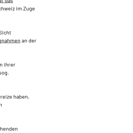
at das
Schweiz im Zuge
 Sicht
ngnahmen
an der
n ihrer
sog.
reize haben,
m
uchenden