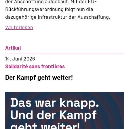
der Abschottung aufgebaut. Mit der EU-
Rückführungsverordnung folgt nun die
dazugehörige Infrastruktur der Ausschaffung.
Weiterlesen
über
Neue
Infrastruktur
Artikel
der
Ausschaffung
14. Juni 2026
Solidarité sans frontières
Der Kampf geht weiter!