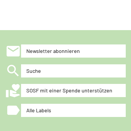
untergraben
will
mail
Newsletter abonnieren
search
Suche
volunteer_activism
SOSF mit einer Spende unterstützen
label
Alle Labels