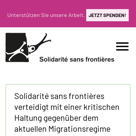
Direkt
zum
Unterstützen Sie unsere Arbeit.
JETZT SPENDEN!
Inhalt
menu
Solidarité sans frontières
verteidigt mit einer kritischen
Haltung gegenüber dem
aktuellen Migrationsregime