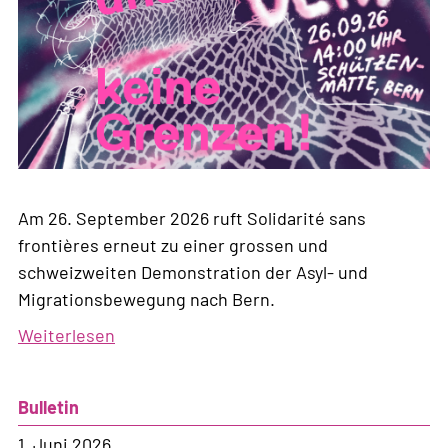
Am 26. September 2026 ruft Solidarité sans
frontières erneut zu einer grossen und
schweizweiten Demonstration der Asyl- und
Migrationsbewegung nach Bern.
Weiterlesen
über
Zwischen
uns
Bulletin
keine
Grenzen!
1. Juni 2026