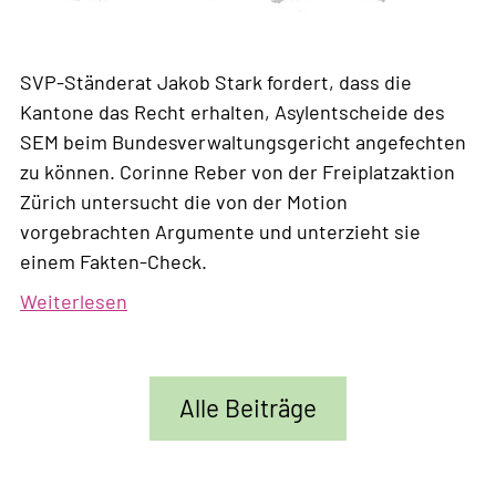
SVP-Ständerat Jakob Stark fordert, dass die
Kantone das Recht erhalten, Asylentscheide des
SEM beim Bundesverwaltungsgericht angefechten
zu können. Corinne Reber von der Freiplatzaktion
Zürich untersucht die von der Motion
vorgebrachten Argumente und unterzieht sie
einem Fakten-Check.
Weiterlesen
über
Wie
die
SVP
Alle Beiträge
die
verfassungsrechtliche
Kompetenzordnung