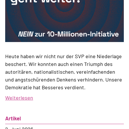
Heute haben wir nicht nur der SVP eine Niederlage
beschert. Wir konnten auch einen Triumph des
autoritären, nationalistischen, vereinfachenden
und angstschürenden Denkens verhindern. Unsere
Demokratie hat Besseres verdient.
Weiterlesen
über
Der
Kampf
Artikel
geht
weiter!