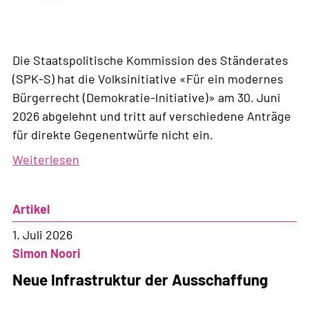
Die Staatspolitische Kommission des Ständerates
(SPK-S) hat die Volksinitiative «Für ein modernes
Bürgerrecht (Demokratie-Initiative)» am 30. Juni
2026 abgelehnt und tritt auf verschiedene Anträge
für direkte Gegenentwürfe nicht ein.
Weiterlesen
über
Für
die
Artikel
Staatspolitische
Kommission
1. Juli 2026
geht
Simon Noori
die
Neue Infrastruktur der Ausschaffung
Demokratie
zu