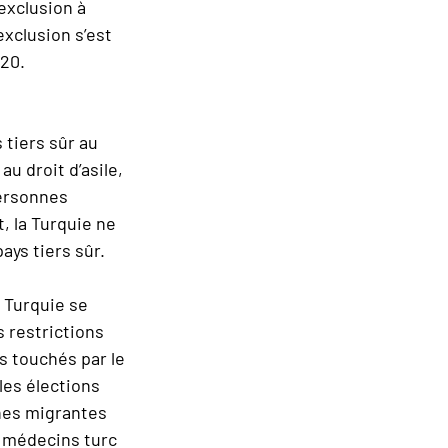
exclusion à
exclusion s’est
020.
 tiers sûr au
au droit d’asile,
personnes
, la Turquie ne
ys tiers sûr.
 Turquie se
 restrictions
s touchés par le
les élections
nnes migrantes
s médecins turc