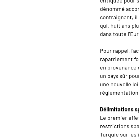
critiquée pour s
dénommé accord
contraignant, il
qui, huit ans p
dans toute l’Eu
Pour rappel, l’a
rapatriement fo
en provenance d
un pays sûr pour
une nouvelle loi
réglementations
Délimitations s
Le premier effet
restrictions sp
Turquie sur les 