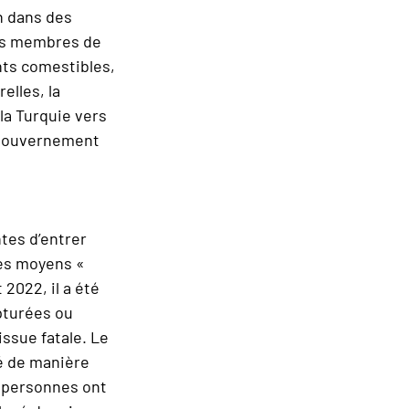
n dans des
les membres de
ents comestibles,
elles, la
la Turquie vers
e gouvernement
tes d’entrer
des moyens «
 2022, il a été
pturées ou
ssue fatale. Le
é de manière
9 personnes ont