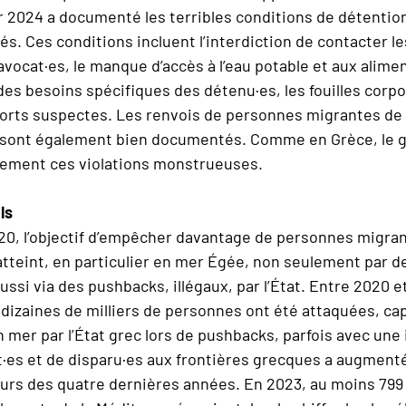
er 2024 a documenté les terribles conditions de détentio
s. Ces conditions incluent l’interdiction de contacter 
s avocat·es, le manque d’accès à l’eau potable et aux alim
es besoins spécifiques des détenu·es, les fouilles corpor
morts suspectes. Les renvois de personnes migrantes de 
ran sont également bien documentés. Comme en Grèce, l
ellement ces violations monstrueuses.
ls
0, l’objectif d’empêcher davantage de personnes migran
 atteint, en particulier en mer Égée, non seulement par 
ussi via des pushbacks, illégaux, par l’État. Entre 2020 et
dizaines de milliers de personnes ont été attaquées, ca
mer par l’État grec lors de pushbacks, parfois avec une i
es et de disparu·es aux frontières grecques a augment
urs des quatre dernières années. En 2023, au moins 79