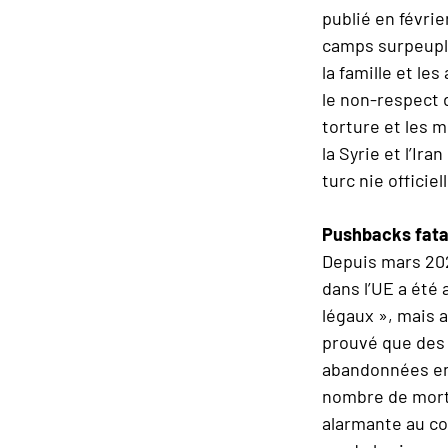
publié en févri
camps surpeuplé
la famille et le
le non-respect d
torture et les 
la Syrie et l’I
turc nie offici
Pushbacks fata
Depuis mars 202
dans l’UE a été
légaux », mais a
prouvé que des 
abandonnées en 
nombre de mort·
alarmante au co