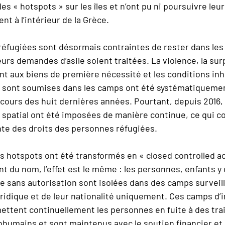
s « hotspots » sur les îles et n’ont pu ni poursuivre leu
nt à l’intérieur de la Grèce.
éfugiées sont désormais contraintes de rester dans les
eurs demandes d’asile soient traitées. La violence, la sur
sant aux biens de première nécessité et les conditions i
es sont soumises dans les camps ont été systématiquem
cours des huit dernières années. Pourtant, depuis 2016
spatial ont été imposées de manière continue, ce qui c
ante des droits des personnes réfugiées.
s hotspots ont été transformés en « closed controlled a
du nom, l’effet est le même : les personnes, enfants y 
e sans autorisation sont isolées dans des camps surveill
juridique et de leur nationalité uniquement. Ces camps d
ttent continuellement les personnes en fuite à des tr
nhumains et sont maintenus avec le soutien financier et 