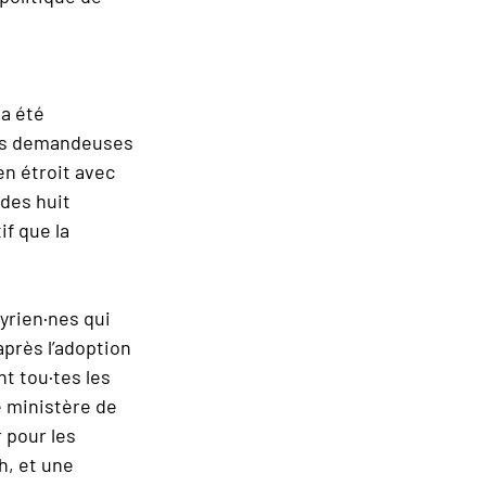
 a été
nnes demandeuses
ien étroit avec
 des huit
if que la
syrien·nes qui
après l’adoption
nt tou·tes les
le ministère de
 pour les
h, et une