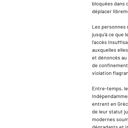
bloquées dans de
déplacer libreme
Les personnes r
jusqu’à ce que l
l’accès insuffi
auxquelles ell
et dénoncés au 
de confinement 
violation flagr
Entre-temps, le
Indépendamment 
entrent en Grèc
de leur statut 
modernes soume
dégradants et i