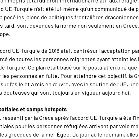
on mépris total du droit international relatif aux réfugié·
 UE-Turquie n’ait été lui-même qu’un communiqué de p
 a posé les jalons de politiques frontalières draconiennes
lus tard, sont devenues la norme non seulement en Grèce
rope.
ccord UE-Turquie de 2016 était centrésur l’acceptation pa
rcé de toutes les personnes migrantes ayant atteint les 
e Turquie. Ce plan était basé sur le postulat erroné que 
 les personnes en fuite. Pour atteindre cet objectif, la 
 sur l’asile et a mis en œuvre, avec le soutien de l’UE, un
 douteuses qui sont toujours en vigueur aujourd’hui.
patiales et camps hotspots
 ressenti par la Grèce après l’accord UE-Turquie a été l’
atiales pour les personnes réfugiées arrivant par voie ma
îles grecques de la mer Égée. Du jour au lendemain, elle