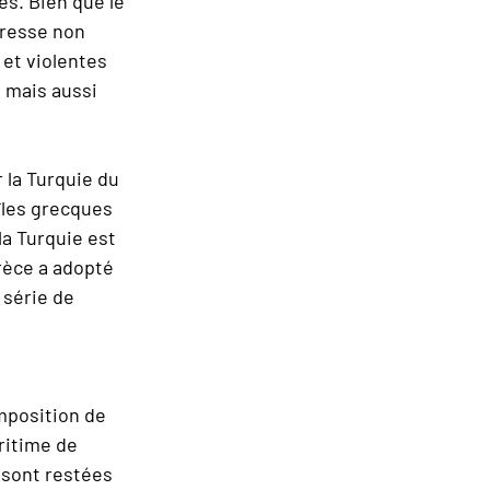
es. Bien que le
resse non
 et violentes
, mais aussi
r la Turquie du
îles grecques
la Turquie est
Grèce a adopté
e série de
imposition de
ritime de
s sont restées