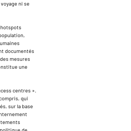
r voyage ni se
 hotspots
population,
nhumaines
ent documentés
, des mesures
onstitue une
ccess centres ».
compris, qui
és, sur la base
’internement
aitements
politique de