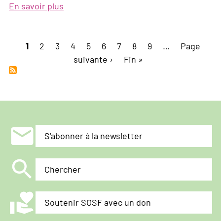
En savoir plus
sur
L’avenir
des
Pagination
Page
1
Page
2
Page
3
mouvements
Page
4
Page
5
Page
6
Page
7
Page
8
Page
9
…
Page
Page
courante
d’asile
suivante ›
Dernière
Fin »
suivante
et
page
de
migration
:
Des
mail
S'abonner à la newsletter
visions
mises
search
à
Chercher
l’épreuve
volunteer_activism
Soutenir SOSF avec un don