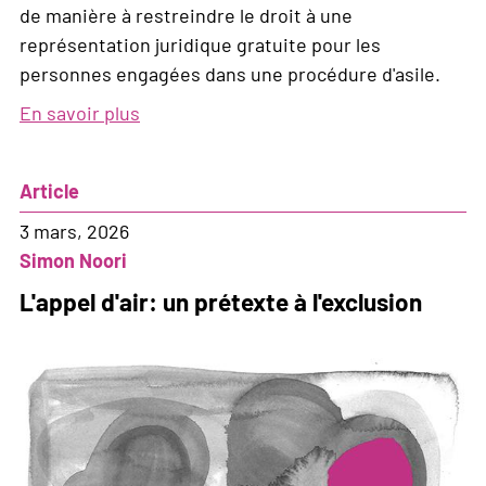
de manière à restreindre le droit à une
représentation juridique gratuite pour les
personnes engagées dans une procédure d'asile.
En savoir plus
sur
Les
«
Article
avocats
gratuits
3 mars, 2026
»
Simon Noori
attaqués:
L'appel d'air: un prétexte à l'exclusion
comment
l'UDC
veut
(encore
plus)
déséquilibrer