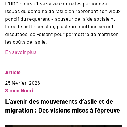
L’UDC poursuit sa salve contre les personnes
issues du domaine de l’asile en reprenant son vieux
poncif du requérant « abuseur de l’aide sociale ».
Lors de cette session, plusieurs motions seront
discutées, soi-disant pour permettre de maîtriser
les coûts de l’asile.
En savoir plus
sur
Quand
l’UDC
Article
veut
précariser
25 février, 2026
davantage les
Simon Noori
personnes
L’avenir des mouvements d’asile et de
requérantes
migration : Des visions mises à l’épreuve
d’asile