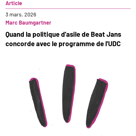
Article
un
prétexte
3 mars, 2026
à
Marc Baumgartner
l'exclusion
Quand la politique d'asile de Beat Jans
concorde avec le programme de l'UDC