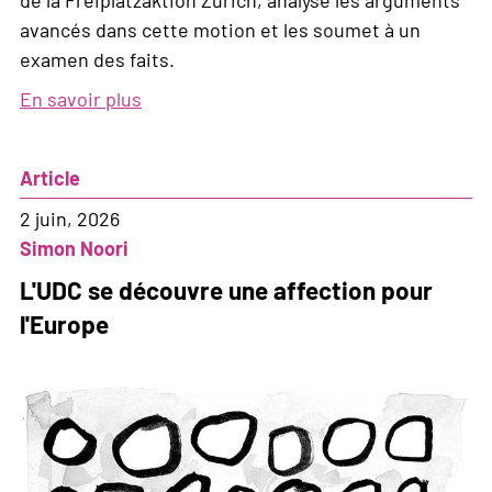
avancés dans cette motion et les soumet à un
examen des faits.
En savoir plus
sur
Comment
l'UDC
Article
entend
saper
2 juin, 2026
la
Simon Noori
répartition
L'UDC se découvre une affection pour
constitutionnelle
l'Europe
des
compétences