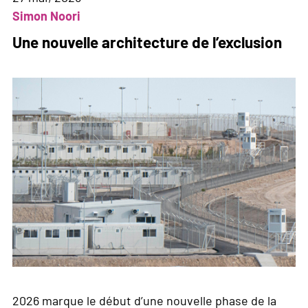
PLR
Simon Noori
:
Une nouvelle architecture de l’exclusion
extrêmement
ferme
et
tout
sauf
juste
!
2026 marque le début d’une nouvelle phase de la