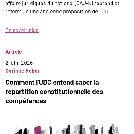
affaire juridiques du national (CAJ-N) reprend et
reformule une ancienne proposition de l’UDC.
En savoir plus
sur
Programme
de
Article
la
session
2 juin, 2026
d'été
Corinne Reber
2026
Comment l'UDC entend saper la
répartition constitutionnelle des
compétences