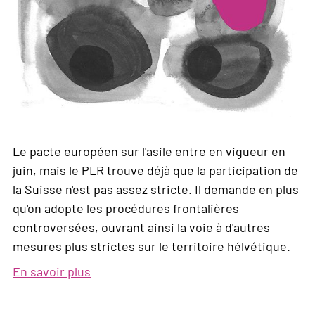
la
balance
entre
accélération
et
protection
juridique
Le pacte européen sur l'asile entre en vigueur en
juin, mais le PLR trouve déjà que la participation de
la Suisse n'est pas assez stricte. Il demande en plus
qu'on adopte les procédures frontalières
controversées, ouvrant ainsi la voie à d'autres
mesures plus strictes sur le territoire hélvétique.
En savoir plus
sur
L'appel
d'air: