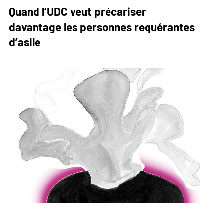
Beat
Quand l’UDC veut précariser
Jans
davantage les personnes requérantes
concorde
d’asile
avec
le
programme
de
l'UDC