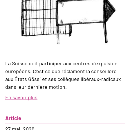
La Suisse doit participer aux centres d’expulsion
européens. C'est ce que réclament la conseillère
aux États Gössi et ses collègues libéraux-radicaux
dans leur dernière motion.
En savoir plus
sur
La
politique
Article
d'asile
du
27 mai, 2026