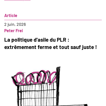
L'UDC
se
Article
découvre
une
2 juin, 2026
affection
Peter Frei
pour
La politique d'asile du PLR :
l'Europe
extrêmement ferme et tout sauf juste !