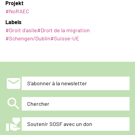
Projekt
#NoRAEC
Labels
#
Droit d'asile
#
Droit de la migration
#
Schengen/Dublin
#
Suisse-UE
mail
S'abonner à la newsletter
search
Chercher
volunteer_activism
Soutenir SOSF avec un don