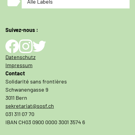
label
Alle Labels
Suivez-nous :
Impressum
Datenschutz
und
Impressum
Datenschutz
Contact
Solidarité sans frontières
Schwanengasse 9
3011 Bern
sekretariat@sosf.ch
031 311 07 70
IBAN CH03 0900 0000 3001 3574 6