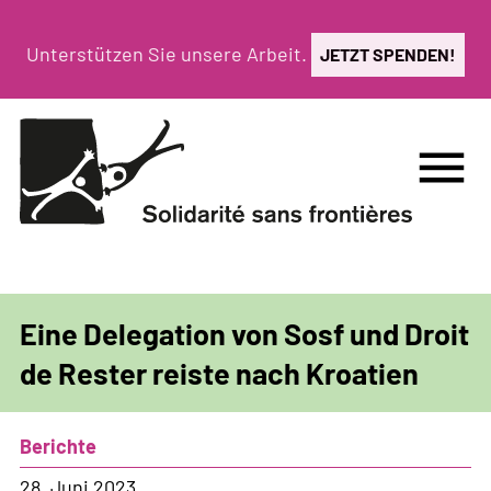
Direkt
zum
Unterstützen Sie unsere Arbeit.
JETZT SPENDEN!
Inhalt
menu
Eine Delegation von Sosf und Droit
de Rester reiste nach Kroatien
Berichte
28. Juni 2023