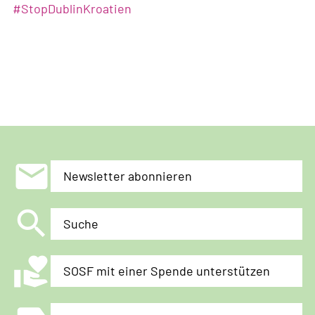
#StopDublinKroatien
mail
Newsletter abonnieren
search
Suche
volunteer_activism
SOSF mit einer Spende unterstützen