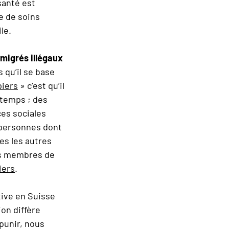
santé est
e de soins
le.
migrés illégaux
 qu’il se base
piers
» c’est qu’il
gtemps ; des
ces sociales
 personnes dont
tes les autres
les membres de
iers
.
tive en Suisse
on diffère
 punir, nous