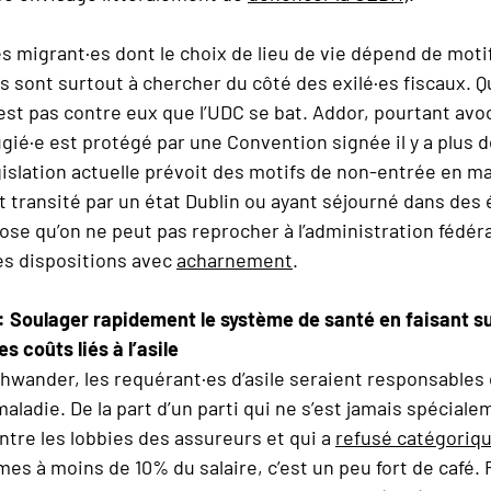
des migrant·es dont le choix de lieu de vie dépend de moti
 sont surtout à chercher du côté des exilé·es fiscaux. Qu’
’est pas contre eux que l’UDC se bat. Addor, pourtant avo
ugié·e est protégé par une Convention signée il y a plus de
gislation actuelle prévoit des motifs de non-entrée en ma
 transité par un état Dublin ou ayant séjourné dans des é
chose qu’on ne peut pas reprocher à l’administration fédéra
es dispositions avec
acharnement
.
: Soulager rapidement le système de santé en faisant su
s coûts liés à l’asile
hwander, les requérant·es d’asile seraient responsables
aladie. De la part d’un parti qui ne s’est jamais spécial
ntre les lobbies des assureurs et qui a
refusé catégoriq
mes à moins de 10% du salaire, c’est un peu fort de café