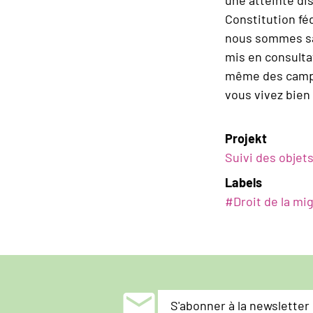
Constitution fé
nous sommes san
mis en consulta
même des camps 
vous vivez bien
Projekt
Suivi des objet
Labels
#
Droit de la mi
mail
S'abonner à la newsletter