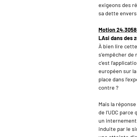
exigeons des rég
sa dette envers
Motion 24.305
LAsi dans des z
À bien lire cett
s’empêcher de r
c’est l’applicat
européen sur la
place dans l’exp
contre ?
Mais la réponse 
de l’UDC parce 
un internement.
induite par le 
une atteinte dis