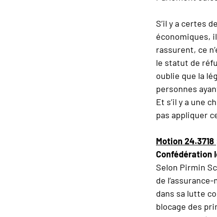
S’il y a certes 
économiques, ils
rassurent, ce n
le statut de réf
oublie que la lé
personnes ayant
Et s’il y a une 
pas appliquer c
Motion 24.3718
Confédération le
Selon Pirmin Sc
de l’assurance-m
dans sa lutte co
blocage des pri