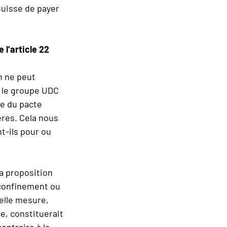
Suisse de payer
 l’article 22
on ne peut
i le groupe UDC
ue du pacte
ères. Cela nous
nt-ils pour ou
la proposition
 confinement ou
telle mesure,
e, constituerait
ontraire à la