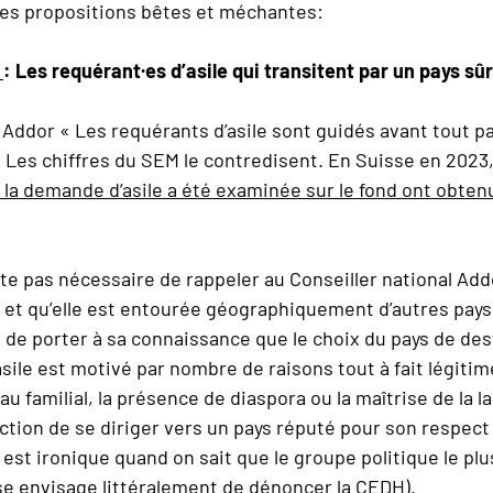
les propositions bêtes et méchantes:
6
: Les requérant·es d’asile qui transitent par un pays sû
Addor « Les requérants d’asile sont guidés avant tout p
Les chiffres du SEM le contredisent. En Suisse en 2023
la demande d’asile a été examinée sur le fond ont obten
ute pas nécessaire de rappeler au Conseiller national Add
e et qu’elle est entourée géographiquement d’autres pays.
t de porter à sa connaissance que le choix du pays de des
asile est motivé par nombre de raisons tout à fait légit
u familial, la présence de diaspora ou la maîtrise de la l
iction de se diriger vers un pays réputé pour son respect
 est ironique quand on sait que le groupe politique le pl
e envisage littéralement de
dénoncer la CEDH
).