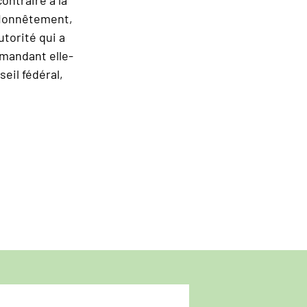
» Honnêtement,
torité qui a
emandant elle-
eil fédéral,