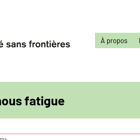
Sekundarmenü
À propos
nous fatigue
024