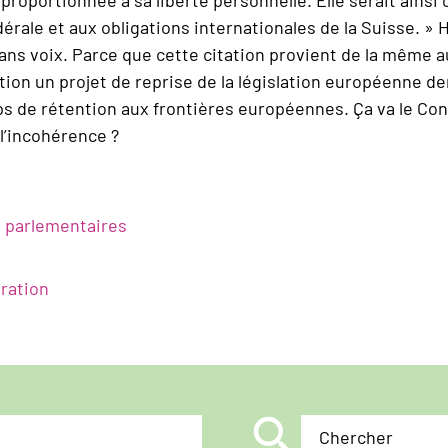
dérale et aux obligations internationales de la Suisse. 
s voix. Parce que cette citation provient de la même au
tion un projet de reprise de la législation européenne d
de rétention aux frontières européennes. Ça va le Cons
 l’incohérence ?
s parlementaires
gration
search
Chercher