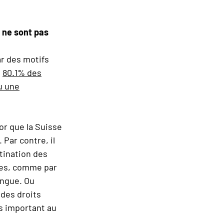
r ne sont pas
ar des motifs
,
80.1% des
u une
or que la Suisse
 Par contre, il
tination des
imes, comme par
angue. Ou
 des droits
us important au