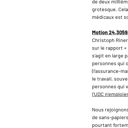
de deux millièm
grotesque. Cela
médicaux est so
Motion 24.305
Christoph Riner 
sur le rapport «
s’agit en large
personnes qui on
(l’assurance-ma
le travail, souv
personnes qui v
l’UDC n’emploien
Nous rejoignons
de sans-papiers
pourtant forteme