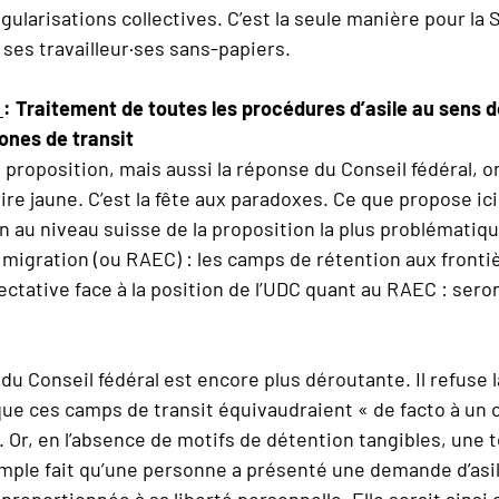
ularisations collectives. C’est la seule manière pour la 
 ses travailleur·ses sans-papiers.
8
: Traitement de toutes les procédures d’asile au sens de
ones de transit
e proposition, mais aussi la réponse du Conseil fédéral, 
ire jaune. C’est la fête aux paradoxes. Ce que propose ic
ion au niveau suisse de la proposition la plus problématiq
 migration (ou RAEC) : les camps de rétention aux fronti
ectative face à la position de l’UDC quant au RAEC : sero
du Conseil fédéral est encore plus déroutante. Il refuse 
que ces camps de transit équivaudraient « de facto à un
 Or, en l’absence de motifs de détention tangibles, une 
simple fait qu’une personne a présenté une demande d’asil
proportionnée à sa liberté personnelle. Elle serait ainsi c