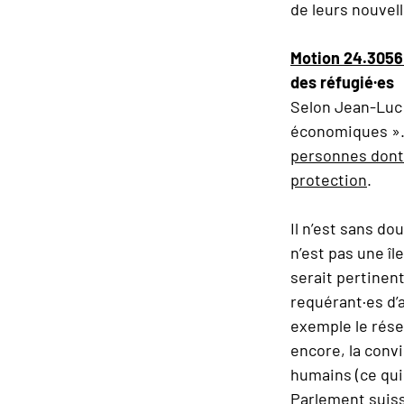
de leurs nouvel
Motion 24.305
des réfugié·es
Selon Jean-Luc 
économiques ». 
personnes dont 
protection
.
Il n’est sans do
n’est pas une îl
serait pertinen
requérant·es d’
exemple le résea
encore, la conv
humains (ce qui
Parlement suiss