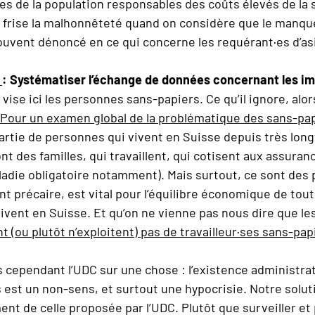
es de la population responsables des coûts élevés de la 
 frise la malhonnêteté quand on considère que le manqu
uvent dénoncé en ce qui concerne les requérant·es d’asi
9
: Systématiser l’échange de données concernant les im
vise ici les personnes sans-papiers. Ce qu’il ignore, alors
Pour un examen global de la problématique des sans-pa
 partie de personnes qui vivent en Suisse depuis très lon
t des familles, qui travaillent, qui cotisent aux assuran
ladie obligatoire notamment). Mais surtout, ce sont des
ent précaire, est vital pour l’équilibre économique de tou
ivent en Suisse. Et qu’on ne vienne pas nous dire que 
t (ou plutôt n’exploitent) pas de travailleur·ses sans-pap
 cependant l’UDC sur une chose : l’existence administra
 est un non-sens, et surtout une hypocrisie. Notre soluti
nt de celle proposée par l’UDC. Plutôt que surveiller et