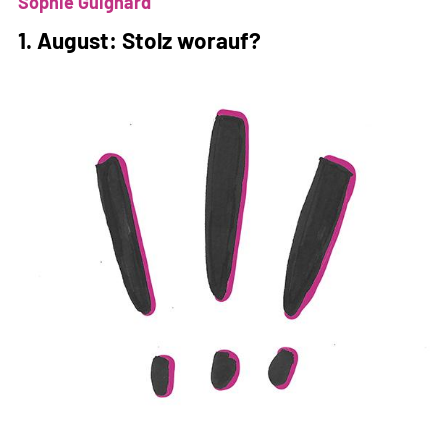
Parlament
Sophie Guignard
als
1. August: Stolz worauf?
Werkzeug
der
Desinformation