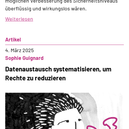
möglichen Verbesserung des Sicherheitsniveaus
überflüssig und wirkungslos wären.
Weiterlesen
über
Sicherheit
und
Artikel
Migration:
Kapitel
4. März 2025
492
Sophie Guignard
Datenaustausch systematisieren, um
Rechte zu reduzieren