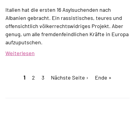
Italien hat die ersten 16 Asylsuchenden nach
Albanien gebracht. Ein rassistisches, teures und
offensichtlich völkerrechtswidriges Projekt. Aber
genug, um alle fremdenfeindlichen Kräfte in Europa
aufzuputschen.
Weiterlesen
über
Externalisierung:
Die
Seitennummerierung
Aktuelle
1
Page
2
Zerstörung
Page
3
Nächste
Nächste Seite ›
Letzte
Ende »
Seite
des
Seite
Seite
europäischen
Projekts