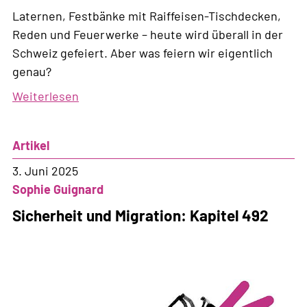
Laternen, Festbänke mit Raiffeisen-Tischdecken,
Reden und Feuerwerke – heute wird überall in der
Schweiz gefeiert. Aber was feiern wir eigentlich
genau?
Weiterlesen
über
1.
August:
Artikel
Stolz
worauf?
3. Juni 2025
Sophie Guignard
Sicherheit und Migration: Kapitel 492