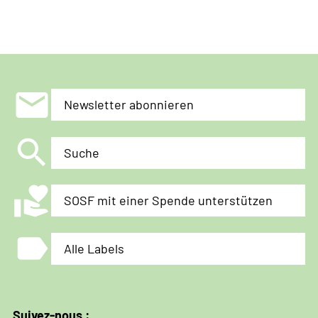
mail
Newsletter abonnieren
search
Suche
volunteer_activism
SOSF mit einer Spende unterstützen
label
Alle Labels
Suivez-nous :