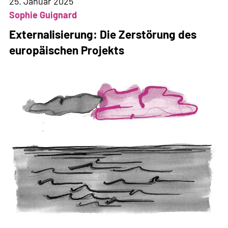
Rechte
25. Januar 2025
zu
Sophie Guignard
reduzieren
Externalisierung: Die Zerstörung des
europäischen Projekts