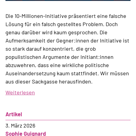
Die 10-Millionen-Initiative präsentiert eine falsche
Lösung für ein falsch gestelltes Problem. Doch
genau darüber wird kaum gesprochen. Die
Aufmerksamkeit der Gegner:innen der Initiative ist
so stark darauf konzentriert, die grob
populistischen Argumente der Initiant:innen
abzuwehren, dass eine wirkliche politische
Auseinandersetzung kaum stattfindet. Wir müssen
aus dieser Sackgasse herausfinden.
Weiterlesen
über
Die
diskursive
Artikel
Sackgasse
der
3. März 2026
extremen
Sophie Guignard