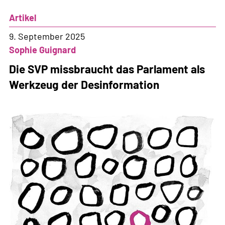
Massnahmen
Artikel
gegen
Gewalt
9. September 2025
in
Sophie Guignard
den
Die SVP missbraucht das Parlament als
Bundesasylzentren
Werkzeug der Desinformation