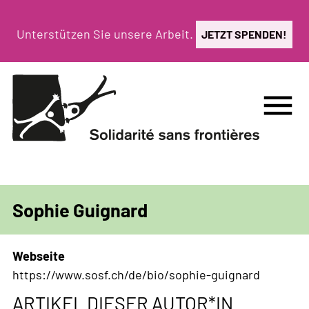
Direkt
zum
Unterstützen Sie unsere Arbeit.
JETZT SPENDEN!
Inhalt
menu
Sophie Guignard
Webseite
https://www.sosf.ch/de/bio/sophie-guignard
ARTIKEL DIESER AUTOR*IN