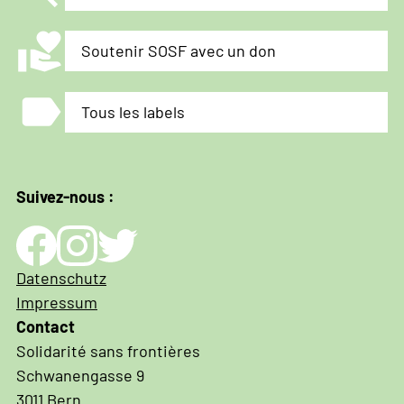
volunteer_activism
Soutenir SOSF avec un don
label
Tous les labels
Suivez-nous :
Impressum
Datenschutz
und
Impressum
Datenschutz
Contact
Solidarité sans frontières
Schwanengasse 9
3011 Bern