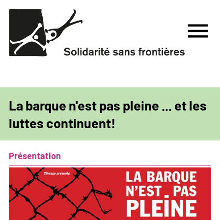
Aller
au
menu
contenu
principal
La barque n'est pas pleine ... et les
luttes continuent!
Présentation