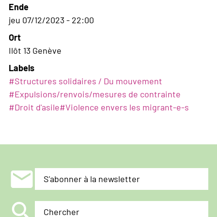
Ende
jeu 07/12/2023 - 22:00
Ort
Ilôt 13 Genève
Labels
#
Structures solidaires / Du mouvement
#
Expulsions/renvois/mesures de contrainte
#
Droit d'asile
#
Violence envers les migrant-e-s
mail
S'abonner à la newsletter
search
Chercher