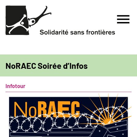
Aller
au
menu
contenu
principal
NoRAEC Soirée d’Infos
Infotour