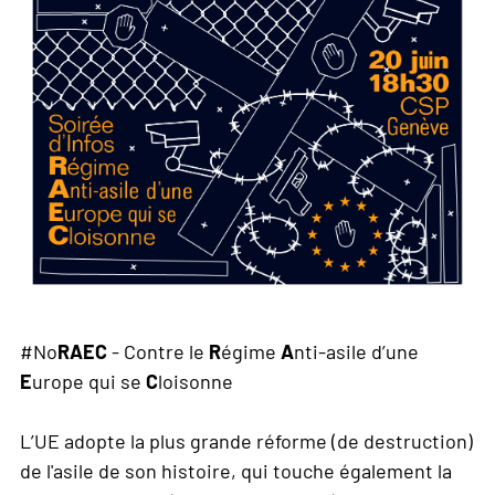
#No
RAEC
- Contre le
R
égime
A
nti-asile d’une
E
urope qui se
C
loisonne
L’UE adopte la plus grande réforme (de destruction)
de l'asile de son histoire, qui touche également la