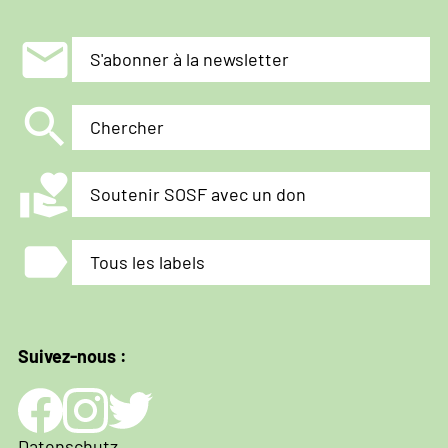
mail
S'abonner à la newsletter
search
Chercher
volunteer_activism
Soutenir SOSF avec un don
label
Tous les labels
Suivez-nous :
Impressum
Datenschutz