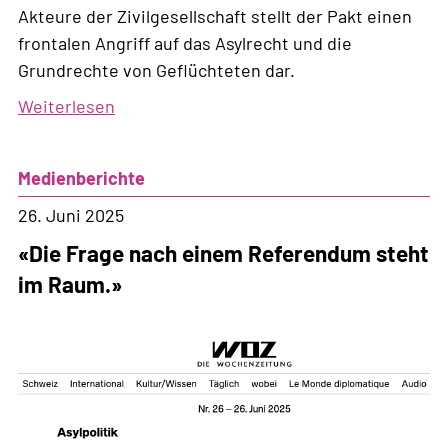
Akteure der Zivilgesellschaft stellt der Pakt einen
frontalen Angriff auf das Asylrecht und die
Grundrechte von Geflüchteten dar.
Weiterlesen
über
Übernahme
und
Medienberichte
Umsetzung
des
26. Juni 2025
EU-
«Die Frage nach einem Referendum steht
Migrations-
im Raum.»
und
Asylpakts