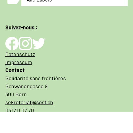
Suivez-nous :
Impressum
Datenschutz
und
Impressum
Datenschutz
Contact
Solidarité sans frontières
Schwanengasse 9
3011 Bern
sekretariat@sosf.ch
031 311 07 70
IBAN CH03 0900 0000 3001 3574 6