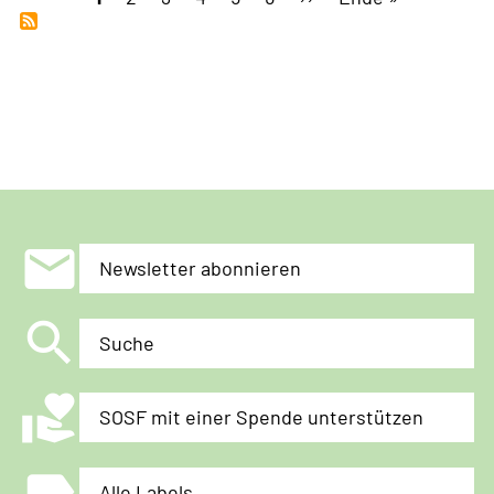
Seite
einem
Seite
Seite
Referendum
steht
im
Raum.»
mail
Newsletter abonnieren
search
Suche
volunteer_activism
SOSF mit einer Spende unterstützen
label
Alle Labels