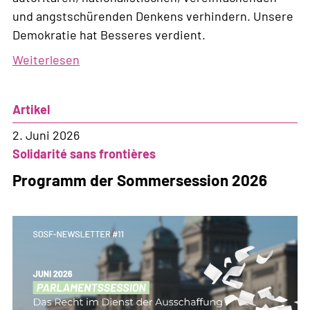
und angstschürenden Denkens verhindern. Unsere
Demokratie hat Besseres verdient.
Weiterlesen
über
Der
Kampf
Artikel
geht
weiter!
2. Juni 2026
Solidarité sans frontières
Programm der Sommersession 2026