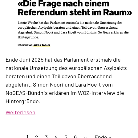
Ende Juni 2025 hat das Parlament erstmals die
nationale Umsetzung des europäischen Asylpakts
beraten und einen Teil davon überraschend
abgelehnt. Simon Noori und Lara Hoeft vom
NoGEAS-Bündnis erklären im WOZ-Interview die
Hintergründe.
Weiterlesen
über
«Die
Frage
Seitennummerierung
Aktuelle
1
Page
2
nach
Page
3
Page
4
Page
5
Page
6
Nächste
››
Letzte
Ende »