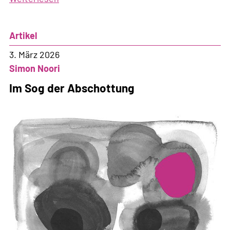
Eine
neue
Artikel
Architektur
der
3. März 2026
Abschottung
Simon Noori
Im Sog der Abschottung