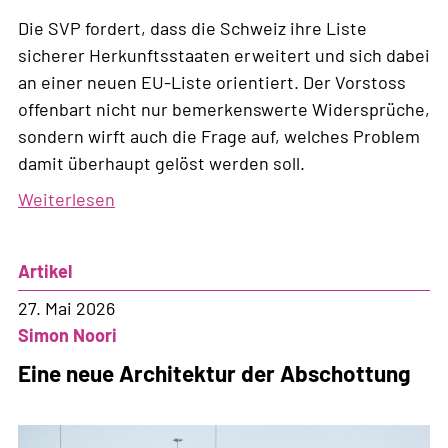
Die SVP fordert, dass die Schweiz ihre Liste
sicherer Herkunftsstaaten erweitert und sich dabei
an einer neuen EU-Liste orientiert. Der Vorstoss
offenbart nicht nur bemerkenswerte Widersprüche,
sondern wirft auch die Frage auf, welches Problem
damit überhaupt gelöst werden soll.
Weiterlesen
über
Die
SVP
Artikel
entdeckt
ihr
27. Mai 2026
Herz
Simon Noori
für
Eine neue Architektur der Abschottung
Europa