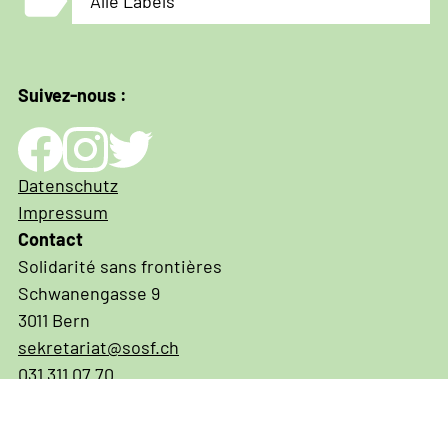
label
Alle Labels
Suivez-nous :
Impressum
Datenschutz
und
Impressum
Datenschutz
Contact
Solidarité sans frontières
Schwanengasse 9
3011 Bern
sekretariat@sosf.ch
031 311 07 70
IBAN CH03 0900 0000 3001 3574 6