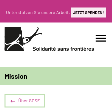
Direkt
zum
Unterstützen Sie unsere Arbeit.
JETZT SPENDEN!
Inhalt
menu
Mission
Über SOSF