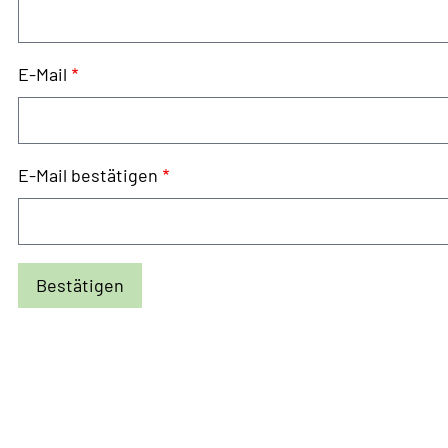
E-
E-Mail
Mail
E-Mail bestätigen