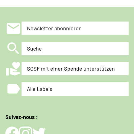
mail
Newsletter abonnieren
search
Suche
volunteer_activism
SOSF mit einer Spende unterstützen
label
Alle Labels
Suivez-nous :