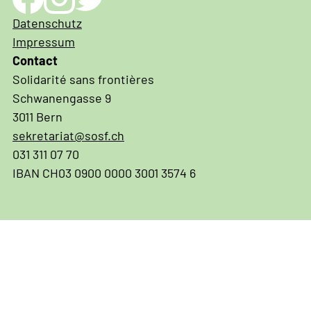
Impressum
Datenschutz
und
Impressum
Datenschutz
Contact
Solidarité sans frontières
Schwanengasse 9
3011 Bern
sekretariat@sosf.ch
031 311 07 70
IBAN CH03 0900 0000 3001 3574 6