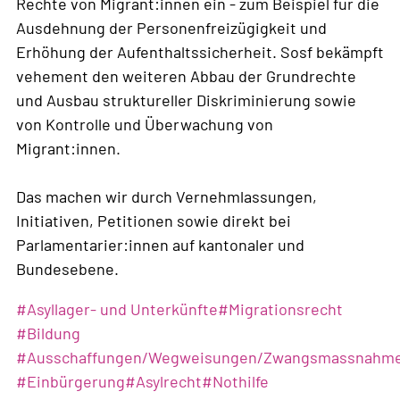
Rechte von Migrant:innen ein - zum Beispiel für die
Ausdehnung der Personenfreizügigkeit und
Erhöhung der Aufenthaltssicherheit. Sosf bekämpft
vehement den weiteren Abbau der Grundrechte
und Ausbau struktureller Diskriminierung sowie
von Kontrolle und Überwachung von
Migrant:innen.
Das machen wir durch Vernehmlassungen,
Initiativen, Petitionen sowie direkt bei
Parlamentarier:innen auf kantonaler und
Bundesebene.
Weiterlesen
#
Asyllager- und Unterkünfte
#
Migrationsrecht
über
#
Bildung
Migrations-
#
Ausschaffungen/Wegweisungen/Zwangsmassnahm
und
#
Einbürgerung
#
Asylrecht
#
Nothilfe
Asylpolitik