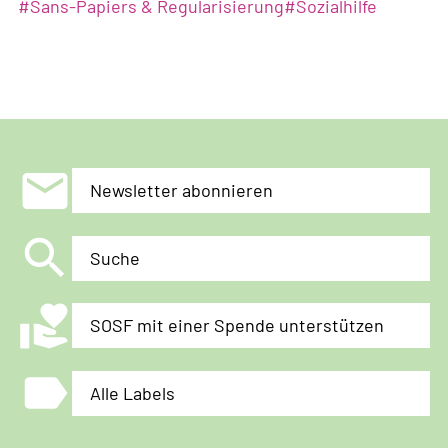
#
Sans-Papiers & Regularisierung
#
Sozialhilfe
in
der
Schweiz
mail
Newsletter abonnieren
search
Suche
volunteer_activism
SOSF mit einer Spende unterstützen
label
Alle Labels