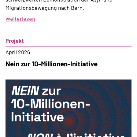
Migrationsbewegung nach Bern.
Weiterlesen
über
Zwischen
uns
Projekt
keine
Grenzen!
April 2026
Nein zur 10-Millionen-Initiative