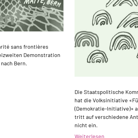
rité sans frontières
eizweiten Demonstration
 nach Bern.
Die Staatspolitische Kom
hat die Volksinitiative «
(Demokratie-Initiative)» 
tritt auf verschiedene An
nicht ein.
Weiterlesen
über