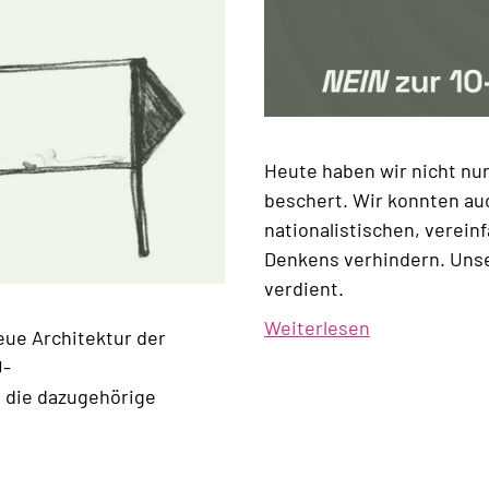
Heute haben wir nicht nu
beschert. Wir konnten au
nationalistischen, verei
Denkens verhindern. Uns
verdient.
Weiterlesen
über
eue Architektur der
Der
U-
Kampf
 die dazugehörige
geht
weiter!