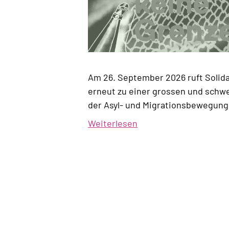
Am 26. September 2026 ruft Solida
erneut zu einer grossen und schw
der Asyl- und Migrationsbewegung
Weiterlesen
über
Zwischen
uns
keine
Grenzen!