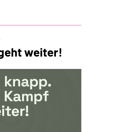
che
s
geht weiter!