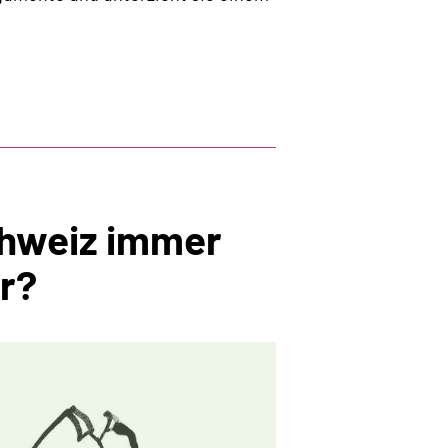
echtliche
dnung
chweiz immer
r?