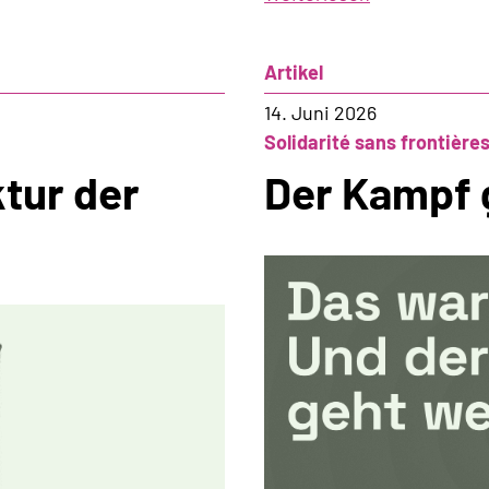
Für
die
Artikel
Staatspolitis
Kommission
14. Juni 2026
geht
Solidarité sans frontière
die
tur der
Der Kampf 
Demokratie
zu
weit