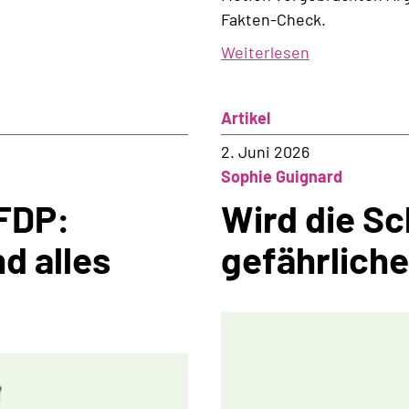
Fakten-Check.
Weiterlesen
über
Wie
die
Artikel
SVP
die
2. Juni 2026
verfassungsr
Sophie Guignard
Kompetenzor
 FDP:
Wird die S
untergraben
d alles
gefährliche
will