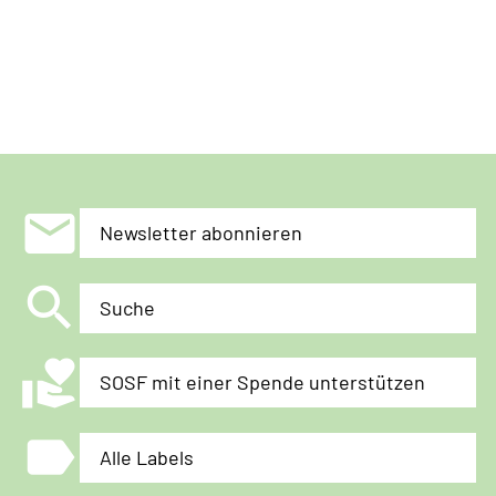
mail
Newsletter abonnieren
search
Suche
volunteer_activism
SOSF mit einer Spende unterstützen
label
Alle Labels