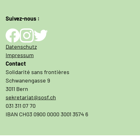
Suivez-nous :
Impressum
Datenschutz
und
Impressum
Datenschutz
Contact
Solidarité sans frontières
Schwanengasse 9
3011 Bern
sekretariat@sosf.ch
031 311 07 70
IBAN CH03 0900 0000 3001 3574 6