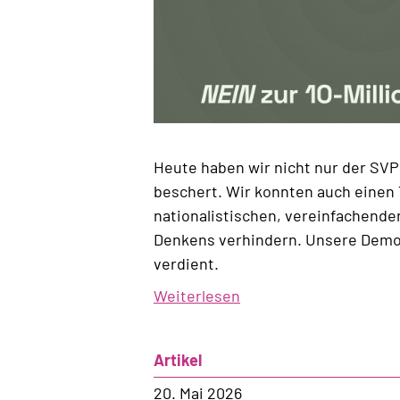
Heute haben wir nicht nur der SVP
beschert. Wir konnten auch einen 
nationalistischen, vereinfachend
Denkens verhindern. Unsere Demo
verdient.
Weiterlesen
über
Der
Kampf
Artikel
geht
weiter!
20. Mai 2026