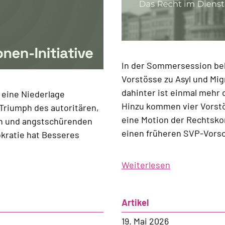
In der Sommersession be
Vorstösse zu Asyl und Mig
dahinter ist einmal mehr
 eine Niederlage
Hinzu kommen vier Vorstö
Triumph des autoritären,
eine Motion der Rechtsko
en und angstschürenden
einen früheren SVP-Vorsch
kratie hat Besseres
Weiterlesen
über
Programm
der
Artikel
Sommersess
2026
19. Mai 2026