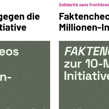
Solidarité sans frontière
gegen die
Faktenchec
tiative
Millionen-In