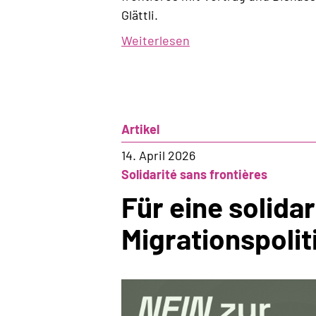
Glättli.
Weiterlesen
über
Sosf-
Vollversammlung
mit
Vortrag
Artikel
und
Diskussion
14. April 2026
Solidarité sans frontières
Für eine solida
Migrationspolit