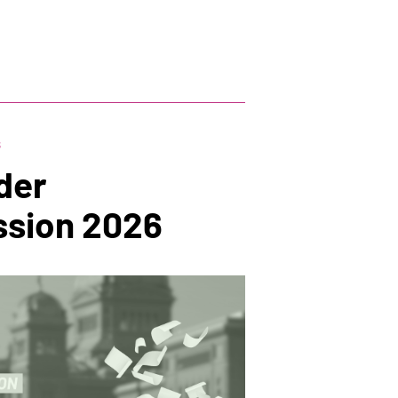
s
der
sion 2026