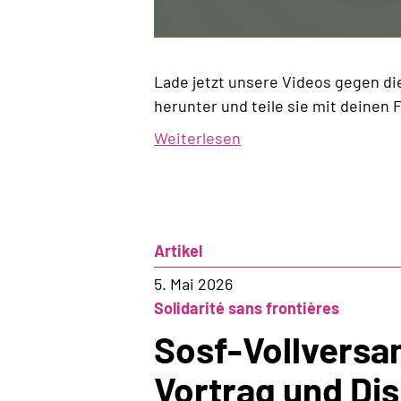
Lade jetzt unsere Videos gegen die
herunter und teile sie mit deinen 
Weiterlesen
über
Unsere
Videos
gegen
die
Artikel
10-
Millionen-
5. Mai 2026
Initiative
Solidarité sans frontières
Sosf-Vollvers
Vortrag und Di