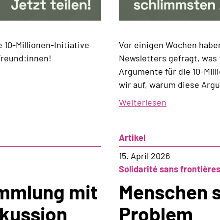
 10-Millionen-Initiative
Vor einigen Wochen haben
Freund:innen!
Newsletters gefragt, was 
Argumente für die 10-Milli
wir auf, warum diese Arg
Weiterlesen
über
Faktencheck
zur
Artikel
10-
Millionen-
15. April 2026
Initiative
Solidarité sans frontière
ammlung mit
Menschen s
skussion
Problem