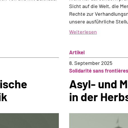
Sicht auf die Welt, die M
Rechte zur Verhandlungsm
unsere ausführliche Stel
Weiterlesen
über
Menschen
sind
Artikel
nicht
das
8. September 2025
Problem
Solidarité sans frontière
rische
Asyl- und M
ik
in der Herb