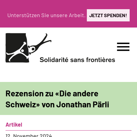
Direkt
zum
Unterstützen Sie unsere Arbeit.
JETZT SPENDEN!
Inhalt
menu
Rezension zu «Die andere
Schweiz» von Jonathan Pärli
Artikel
12. November 2024