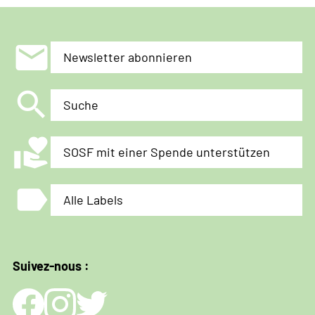
mail
Newsletter abonnieren
search
Suche
volunteer_activism
SOSF mit einer Spende unterstützen
label
Alle Labels
Suivez-nous :