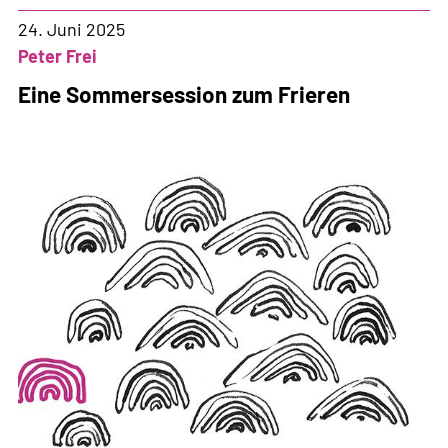
weiss,
wie
24. Juni 2025
Ausschaffungen
Peter Frei
durchgeführt
Eine Sommersession zum Frieren
werden