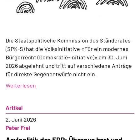
Die Staatspolitische Kommission des Ständerates
(SPK-S) hat die Volksinitiative «Für ein modernes
Bürgerrecht (Demokratie-Initiative)» am 30. Juni
2026 abgelehnt und tritt auf verschiedene Anträge
für direkte Gegenentwürfe nicht ein.
Weiterlesen
über
Für
die
Artikel
Staatspolitische
Kommission
2. Juni 2026
geht
Peter Frei
die
Asylpolitik der FDP: Überaus hart und