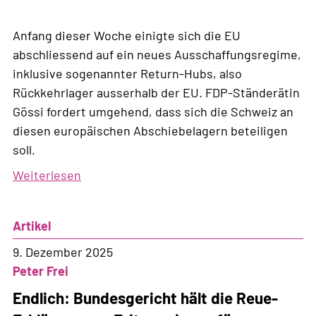
Anfang dieser Woche einigte sich die EU
abschliessend auf ein neues Ausschaffungsregime,
inklusive sogenannter Return-Hubs, also
Rückkehrlager ausserhalb der EU. FDP-Ständerätin
Gössi fordert umgehend, dass sich die Schweiz an
diesen europäischen Abschiebelagern beteiligen
soll.
Weiterlesen
über
Asylpolitik
der
Artikel
FDP:
Überaus
9. Dezember 2025
hart
Peter Frei
und
Endlich: Bundesgericht hält die Reue-
alles