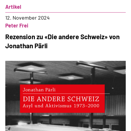
dem
Artikel
Radar
fliegend,
12. November 2024
hoffentlich
Peter Frei
bald
Rezension zu «Die andere Schweiz» von
abgelehnt
Jonathan Pärli