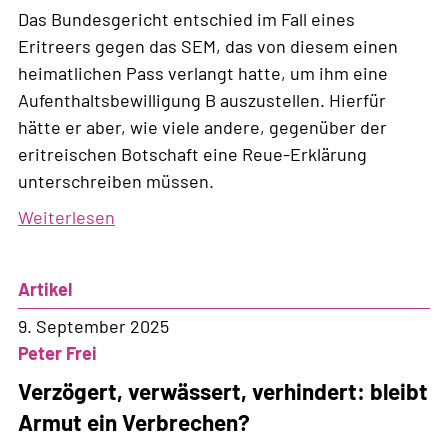
Das Bundesgericht entschied im Fall eines
Eritreers gegen das SEM, das von diesem einen
heimatlichen Pass verlangt hatte, um ihm eine
Aufenthaltsbewilligung B auszustellen. Hierfür
hätte er aber, wie viele andere, gegenüber der
eritreischen Botschaft eine Reue-Erklärung
unterschreiben müssen.
Weiterlesen
über
Endlich:
Bundesgericht
Artikel
hält
die
9. September 2025
Reue-
Peter Frei
Erklärung
Verzögert, verwässert, verhindert: bleibt
von
Armut ein Verbrechen?
Eritreer:innen