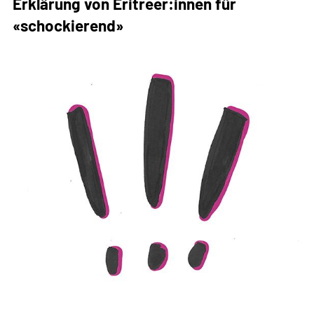
Erklärung von Eritreer:innen für
andere
«schockierend»
als
fair!