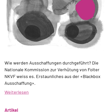
Wie werden Ausschaffungen durchgeführt? Die
Nationale Kommission zur Verhütung von Folter
NKVF weiss es. Erstaunliches aus der «Blackbox
Ausschaffung».
Weiterlesen
über
Die
NKVF
Artikel