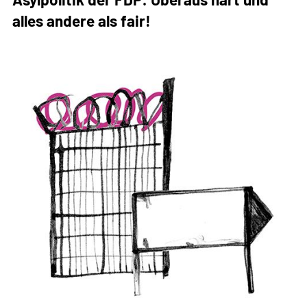
Demokratie
alles andere als fair!
zu
weit