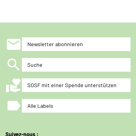
mail
Newsletter abonnieren
search
Suche
volunteer_activism
SOSF mit einer Spende unterstützen
label
Alle Labels
Suivez-nous :