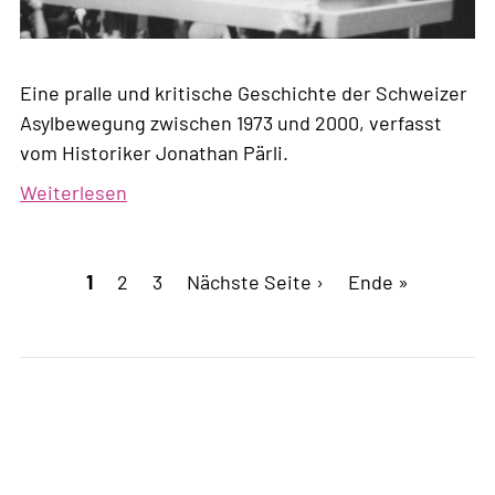
Eine pralle und kritische Geschichte der Schweizer
Asylbewegung zwischen 1973 und 2000, verfasst
vom Historiker Jonathan Pärli.
Weiterlesen
über
Rezension
zu
Seitennummerierung
Aktuelle
1
Page
2
«Die
Page
3
Nächste
Nächste Seite ›
Letzte
Ende »
Seite
andere
Seite
Seite
Schweiz»
von
Jonathan
Pärli