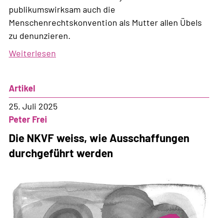
publikumswirksam auch die
Menschenrechtskonvention als Mutter allen Übels
zu denunzieren.
Weiterlesen
über
Bürgerliche
Ständeräte
Artikel
wollen
das
25. Juli 2025
Non-
Peter Frei
Refoulement-
Die NKVF weiss, wie Ausschaffungen
Gebot
durchgeführt werden
abschaffen