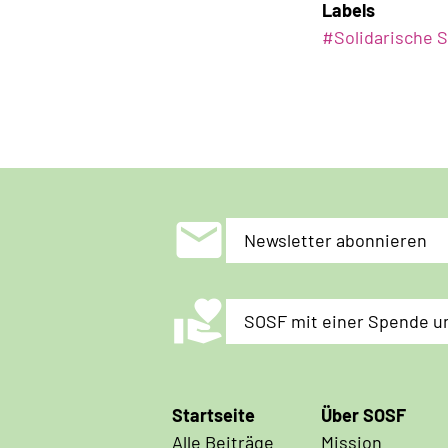
Labels
#
Solidarische 
mail
Newsletter abonnieren
volunteer_activism
SOSF mit einer Spende u
Hauptnavigation
Startseite
Über SOSF
Alle Beiträge
Mission