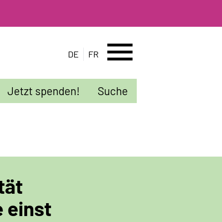
menu
DE
FR
Jetzt spenden!
Suche
tät
 einst