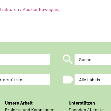
Strukturen / Aus der Bewegung
search
Suche
label
nterstützen
Alle Labels
Unsere Arbeit
Unterstützen
Projekte und Kampagnen
Spenden / Legate