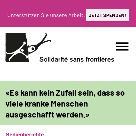
Direkt
zum
Unterstützen Sie unsere Arbeit.
JETZT SPENDEN!
Inhalt
menu
«Es kann kein Zufall sein, dass so
viele kranke Menschen
ausgeschafft werden.»
Medienberichte