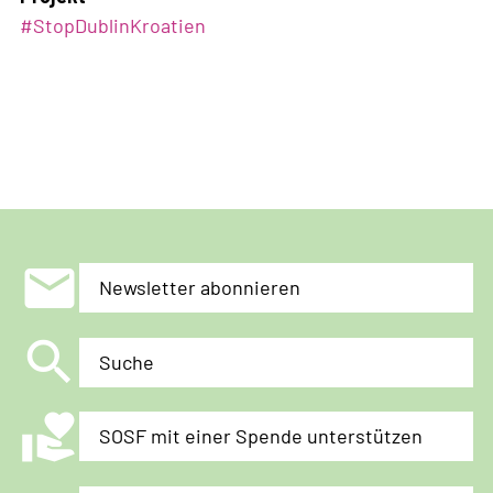
#StopDublinKroatien
mail
Newsletter abonnieren
search
Suche
volunteer_activism
SOSF mit einer Spende unterstützen