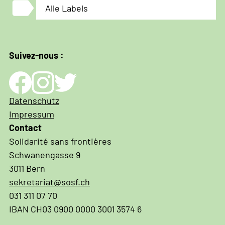
label
Alle Labels
Suivez-nous :
Impressum
Datenschutz
und
Impressum
Datenschutz
Contact
Solidarité sans frontières
Schwanengasse 9
3011 Bern
sekretariat@sosf.ch
031 311 07 70
IBAN CH03 0900 0000 3001 3574 6