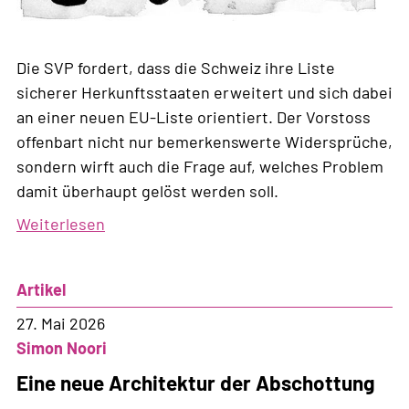
Die SVP fordert, dass die Schweiz ihre Liste
sicherer Herkunftsstaaten erweitert und sich dabei
an einer neuen EU-Liste orientiert. Der Vorstoss
offenbart nicht nur bemerkenswerte Widersprüche,
sondern wirft auch die Frage auf, welches Problem
damit überhaupt gelöst werden soll.
Weiterlesen
über
Die
SVP
Artikel
entdeckt
ihr
27. Mai 2026
Herz
Simon Noori
für
Eine neue Architektur der Abschottung
Europa