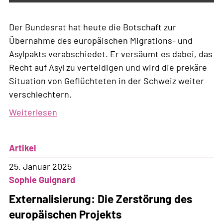
Der Bundesrat hat heute die Botschaft zur
Übernahme des europäischen Migrations- und
Asylpakts verabschiedet. Er versäumt es dabei, das
Recht auf Asyl zu verteidigen und wird die prekäre
Situation von Geflüchteten in der Schweiz weiter
verschlechtern.
Weiterlesen
über
Medienmitteilung
zur
Artikel
Übernahme
der
25. Januar 2025
EU-
Sophie Guignard
Asylreform
Externalisierung: Die Zerstörung des
europäischen Projekts