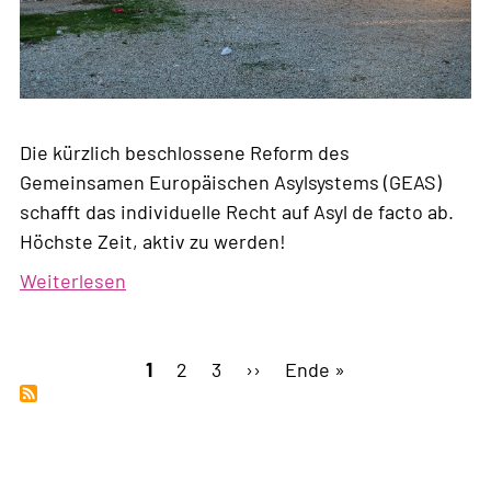
Die kürzlich beschlossene Reform des
Gemeinsamen Europäischen Asylsystems (GEAS)
schafft das individuelle Recht auf Asyl de facto ab.
Höchste Zeit, aktiv zu werden!
Weiterlesen
über
EU-
Asylpolitik:
Seitennummerierung
Europa
Aktuelle
1
Page
2
Page
3
Nächste
››
Letzte
Ende »
schafft
Seite
Seite
Seite
sich
ab