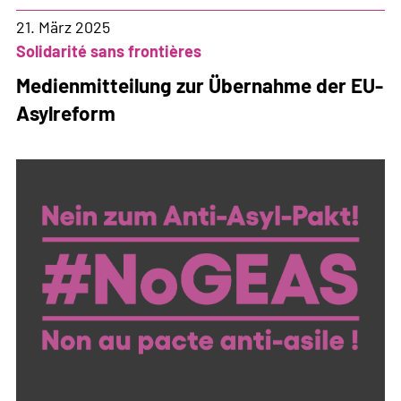
nach
21. März 2025
Übernahme
Solidarité sans frontières
des
Medienmitteilung zur Übernahme der EU-
EU-
Asylreform
Asylpakts