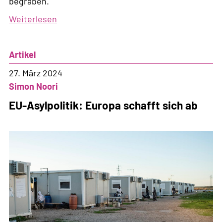
begraben.
Weiterlesen
über
Teure
Symbolpolitik
Artikel
auf
dem
27. März 2024
Rücken
Simon Noori
von
EU-Asylpolitik: Europa schafft sich ab
Geflüchteten
aus
Eritrea