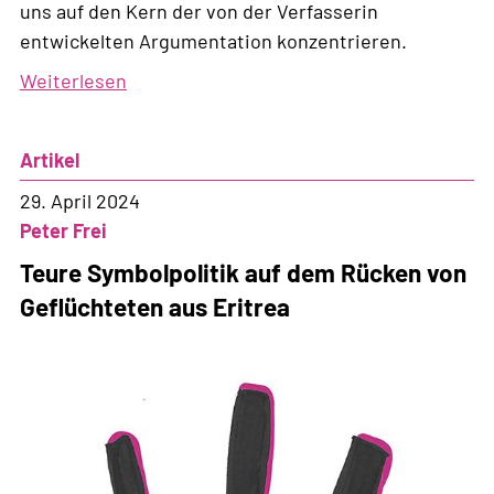
uns auf den Kern der von der Verfasserin
entwickelten Argumentation konzentrieren.
Weiterlesen
über
Ein
«Transit»-
Artikel
Abkommen,
um
29. April 2024
abgelehnte
Peter Frei
Eritreer:innen
Teure Symbolpolitik auf dem Rücken von
auszuschaffen
Geflüchteten aus Eritrea
(BIS)