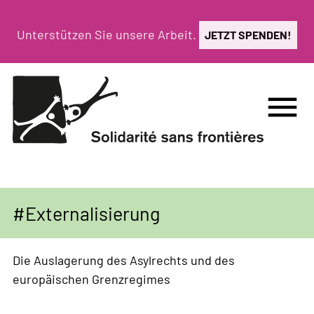
Direkt
zum
Unterstützen Sie unsere Arbeit.
JETZT SPENDEN!
Inhalt
menu
Externalisierung
Die Auslagerung des Asylrechts und des
europäischen Grenzregimes