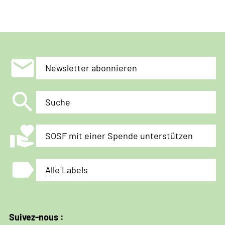
mail
Newsletter abonnieren
search
Suche
volunteer_activism
SOSF mit einer Spende unterstützen
label
Alle Labels
Suivez-nous :