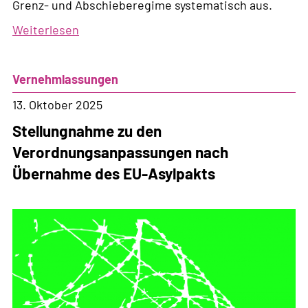
Grenz- und Abschieberegime systematisch aus.
Weiterlesen
über
Eine
neue
Vernehmlassungen
Architektur
der
13. Oktober 2025
Abschottung
Stellungnahme zu den
Verordnungsanpassungen nach
Übernahme des EU-Asylpakts