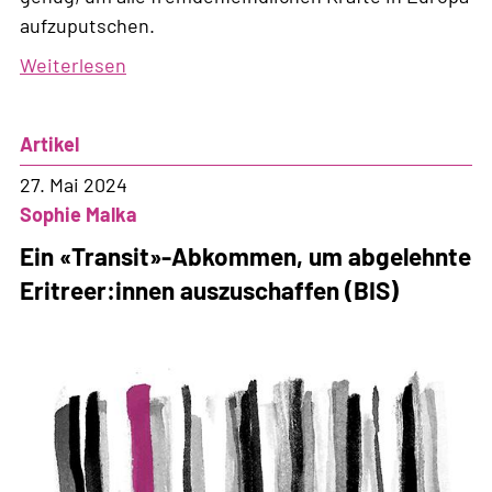
aufzuputschen.
Weiterlesen
über
Externalisierung:
Die
Artikel
Zerstörung
des
27. Mai 2024
europäischen
Sophie Malka
Projekts
Ein «Transit»-Abkommen, um abgelehnte
Eritreer:innen auszuschaffen (BIS)