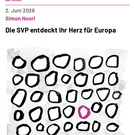
FDP:
Überaus
2. Juni 2026
hart
Simon Noori
und
Die SVP entdeckt ihr Herz für Europa
alles
andere
als
fair!