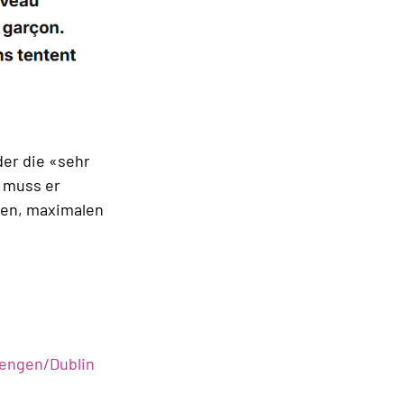
der die «sehr
 muss er
hen, maximalen
engen/Dublin