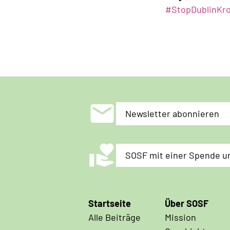
#StopDublinKro
mail
Newsletter abonnieren
volunteer_activism
SOSF mit einer Spende u
Hauptnavigation
Startseite
Über SOSF
Alle Beiträge
Mission