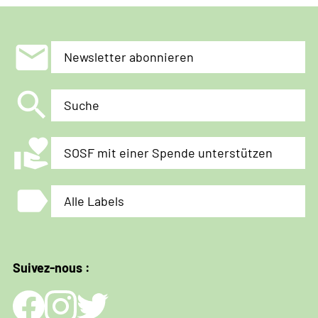
mail
Newsletter abonnieren
search
Suche
volunteer_activism
SOSF mit einer Spende unterstützen
label
Alle Labels
Suivez-nous :