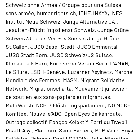
Schweiz ohne Armee / Groupe pour une Suisse
sans armée, humanrights.ch, IDHF, INAYA, INES
Institut Neue Schweiz, Junge Alternative JA!,
Jesuiten-Flüchtlingsdienst Schweiz, Junge Grüne
Schweiz/Jeunes Vert-es Suisse, Junge Grüne
St.Gallen, JUSO Basel-Stadt, JUSO Emmental,
JUSO Stadt Bern, JUSO Schweiz/JS Suisse,
Klimastreik Bern, Kurdischer Verein Bern, L’AMAR,
Le Silure, LSDH-Genève, Luzerner Asylnetz, Marche
Mondiale des Femmes, MASM, Migrant Solidarity
Network, Migrationscharta, Mouvement jurassien
de soutien aux sans-papiers et migrant.es,
MultiWatch, NCBI / Flüchtlingsparlament, NO MORE
Komitee, Nouvelle'ADC, Open Eyes Balkanroute,
Outrage collectif, Pangea Kolektif, Parti du Travail,
Pikett Asyl, Plattform Sans-Papiers, POP Vaud, Poya
Solidaire, Rainbow Spot LGBTQIA+ Asile-Migration,