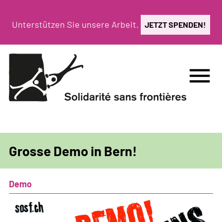
Direkt
zum
Unterstützen Sie unsere Arbeit.
JETZT SPENDEN!
Inhalt
menu
Grosse Demo in Bern!
Demo