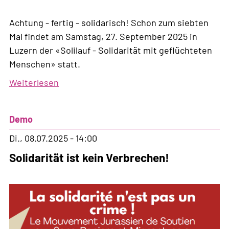
Achtung - fertig - solidarisch! Schon zum siebten
Mal findet am Samstag, 27. September 2025 in
Luzern der «Solilauf - Solidarität mit geflüchteten
Menschen» statt.
Weiterlesen
über
Luzern:
7.
Demo
SOLILAUF
um
Di., 08.07.2025 - 14:00
die
Solidarität ist kein Verbrechen!
Lidowiese