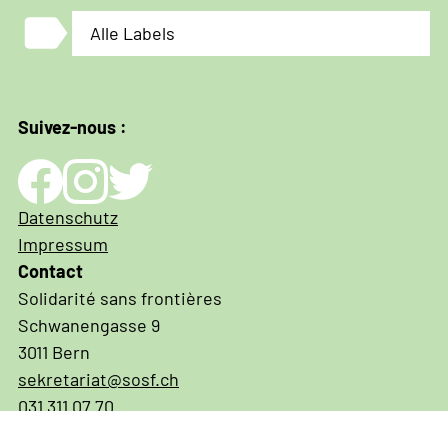
label
Alle Labels
Suivez-nous :
Impressum
Datenschutz
und
Impressum
Datenschutz
Contact
Solidarité sans frontières
Schwanengasse 9
3011 Bern
sekretariat@sosf.ch
031 311 07 70
IBAN CH03 0900 0000 3001 3574 6