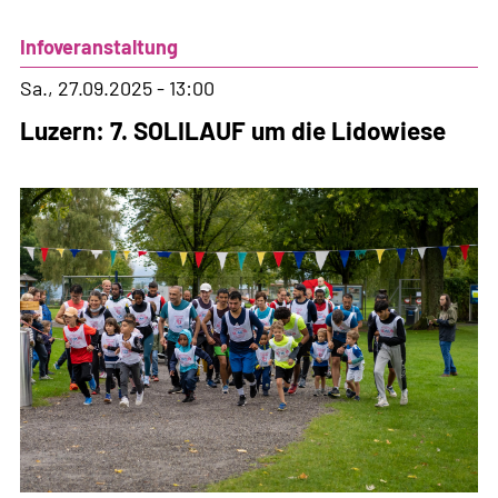
fête
Infoveranstaltung
de
la
Sa., 27.09.2025 - 13:00
solidarité!
Luzern: 7. SOLILAUF um die Lidowiese