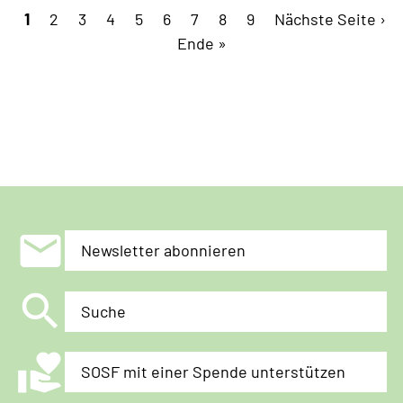
Seitennummerierung
Aktuelle
1
Page
2
Page
3
in
Page
4
Page
5
Page
6
Page
7
Page
8
Page
9
Nächste
Nächste Seite ›
Seite
Bern!
Letzte
Ende »
Seite
Seite
mail
Newsletter abonnieren
search
Suche
volunteer_activism
SOSF mit einer Spende unterstützen