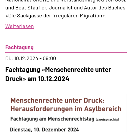
und Beat Stauffer, Journalist und Autor des Buches
«Die Sackgasse der irregulären Migration».
Weiterlesen
über
«Es
kommen
Fachtagung
die
Richtigen»
Di., 10.12.2024 - 09:00
-
Fachtagung «Menschenrechte unter
oder
Druck» am 10.12.2024
doch
nicht?