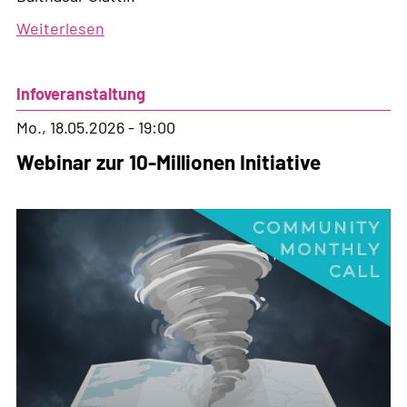
Weiterlesen
über
Sosf-
Vollversammlung
Infoveranstaltung
mit
Vortrag
Mo., 18.05.2026 - 19:00
und
Webinar zur 10-Millionen Initiative
Diskussion