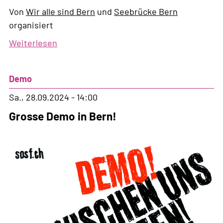
Von
Wir alle sind Bern
und
Seebrücke Bern
organisiert
Weiterlesen
über
Stadtforum
"Wir
Demo
alle
sind
Sa., 28.09.2024 - 14:00
Bern"
Grosse Demo in Bern!
-
Bern
als
sicherer
Hafen