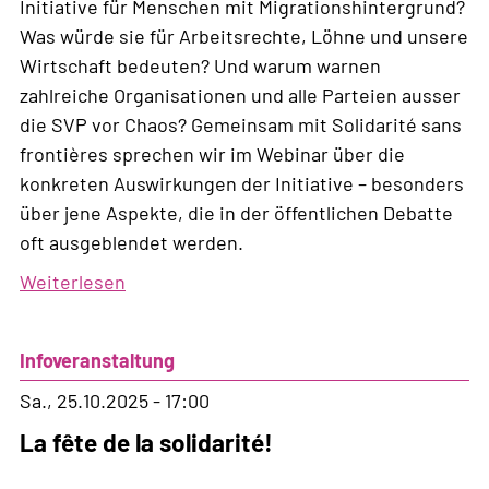
Initiative für Menschen mit Migrationshintergrund?
Was würde sie für Arbeitsrechte, Löhne und unsere
Wirtschaft bedeuten? Und warum warnen
zahlreiche Organisationen und alle Parteien ausser
die SVP vor Chaos? Gemeinsam mit Solidarité sans
frontières sprechen wir im Webinar über die
konkreten Auswirkungen der Initiative – besonders
über jene Aspekte, die in der öffentlichen Debatte
oft ausgeblendet werden.
Weiterlesen
über
Webinar
zur
Infoveranstaltung
10-
Millionen
Sa., 25.10.2025 - 17:00
Initiative
La fête de la solidarité!