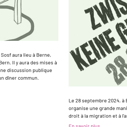
Sosf aura lieu à Berne,
ern. Il y aura des mises à
une discussion publique
, un dîner commun.
Le 28 septembre 2024, à B
organise une grande mani
droit à la migration et à l'a
En savoir plus
sur