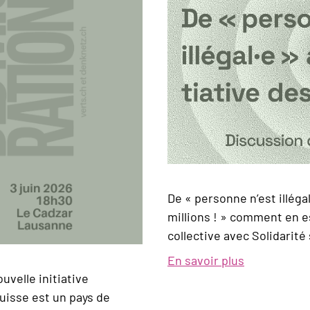
De « personne n’est illégal·
millions ! » comment en es
collective avec Solidarité 
En savoir plus
sur
ouvelle initiative
Assemblée
uisse est un pays de
générale