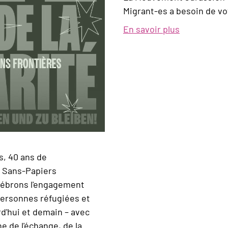
Migrant-es a besoin de vo
En savoir plus
sur
La
solidarité
n'est
pas
un
crime!
s, 40 ans de
e Sans-Papiers
élébrons l'engagement
 personnes réfugiées et
rd'hui et demain – avec
e de l'échange, de la