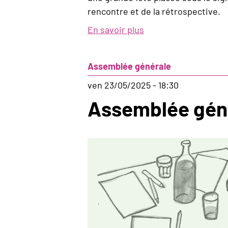
rencontre et de la rétrospective.
En savoir plus
sur
La
fête
Assemblée générale
de
la
ven 23/05/2025 - 18:30
solidarité!
Assemblée gén