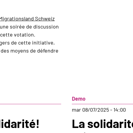
et
événement
Migrationsland Schweiz
public
 une soirée de discussion
cette votation.
rs de cette initiative,
et des moyens de défendre
Demo
mar 08/07/2025 - 14:00
lidarité!
La solidarit