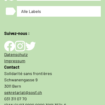
label
Alle Labels
Suivez-nous :
Impressum
Datenschutz
und
Impressum
Datenschutz
Contact
Solidarité sans frontières
Schwanengasse 9
3011 Bern
sekretariat@sosf.ch
031 311 07 70