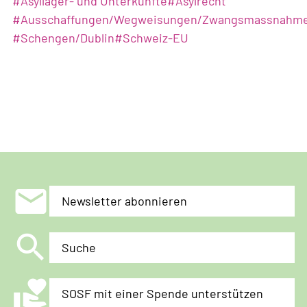
#
Asyllager- und Unterkünfte
#
Asylrecht
#
Ausschaffungen/Wegweisungen/Zwangsmassnahm
#
Schengen/Dublin
#
Schweiz-EU
mail
Newsletter abonnieren
search
Suche
volunteer_activism
SOSF mit einer Spende unterstützen